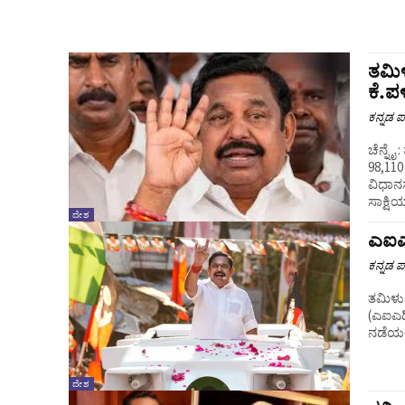
ತಮಿಳ
ಕೆ.ಪ
ಕನ್ನಡ ಪ್
ಚೆನ್ನೈ : ತಮಿಳುನಾಡು ಚುನಾವಣೆಗಳಲ್ಲಿ ಬಹುಮತದ ಅಂತರ ದಾಖಲಾಗಿದ್ದು, ಗರಿಷ್ಠ
98,110 ಮ
ವಿಧಾನ
ಸಾಕ್ಷಿಯ
ದೇಶ
ಎಐಎಡ
ಕನ್ನಡ ಪ್
ತಮಿಳುನ
(ಎಐಎಡಿ
ನಡೆಯಲ
ದೇಶ