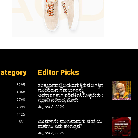
Category
Editor Picks
ತಂತ್ರಜ್ಞಾನದಲ್ಲಿ ಬದಲಾಗುತ್ತಿರುವ ಜಗತ್ತಿನ
8295
ಮುಂದಿರುವ ಸವಾಲುಗಳನ್ನು
4068
ಅವಕಾಶಗಳಾಗಿ ಪರಿವರ್ತಿಸಿಕೊಳ್ಳಬೇಕು :
ಪ್ರಧಾನಿ ನರೇಂದ್ರ ಮೋದಿ
2760
August 8, 2026
2399
1425
ಮೀಮ್‌ಗಳೇ ಮುಳುವಾದಾಗ: ಚರಿತ್ರೆಯ
631
ಪಾಠಗಳು ಏನು ಹೇಳುತ್ತವೆ?
August 8, 2026