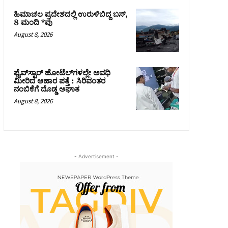
ಹಿಮಾಚಲ ಪ್ರದೇಶದಲ್ಲಿ ಉರುಳಿಬಿದ್ದ ಬಸ್‌,
8 ಮಂದಿ *ವು
August 8, 2026
ಫೈವ್‌ಸ್ಟಾರ್ ಹೋಟೆಲ್‌ಗಳಲ್ಲೇ ಅವಧಿ
ಮೀರಿದ ಆಹಾರ ಪತ್ತೆ : ಸಿರಿವಂತರ
ನಂಬಿಕೆಗೆ ದೊಡ್ಡ ಅಘಾತ
August 8, 2026
- Advertisement -