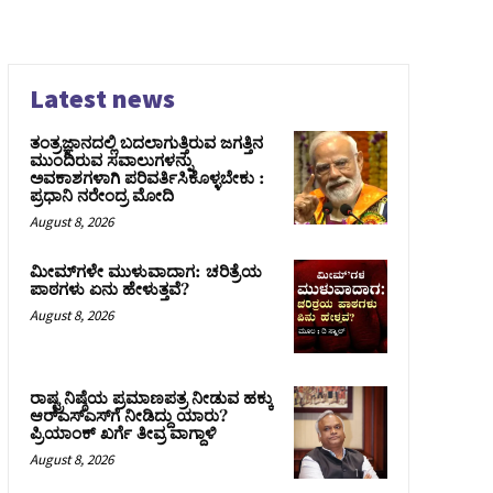
Latest news
ತಂತ್ರಜ್ಞಾನದಲ್ಲಿ ಬದಲಾಗುತ್ತಿರುವ ಜಗತ್ತಿನ
ಮುಂದಿರುವ ಸವಾಲುಗಳನ್ನು
ಅವಕಾಶಗಳಾಗಿ ಪರಿವರ್ತಿಸಿಕೊಳ್ಳಬೇಕು :
ಪ್ರಧಾನಿ ನರೇಂದ್ರ ಮೋದಿ
August 8, 2026
ಮೀಮ್‌ಗಳೇ ಮುಳುವಾದಾಗ: ಚರಿತ್ರೆಯ
ಪಾಠಗಳು ಏನು ಹೇಳುತ್ತವೆ?
August 8, 2026
ರಾಷ್ಟ್ರನಿಷ್ಠೆಯ ಪ್ರಮಾಣಪತ್ರ ನೀಡುವ ಹಕ್ಕು
ಆರ್‌ಎಸ್‌ಎಸ್‌ಗೆ ನೀಡಿದ್ದು ಯಾರು?
ಪ್ರಿಯಾಂಕ್ ಖರ್ಗೆ ತೀವ್ರ ವಾಗ್ದಾಳಿ
August 8, 2026