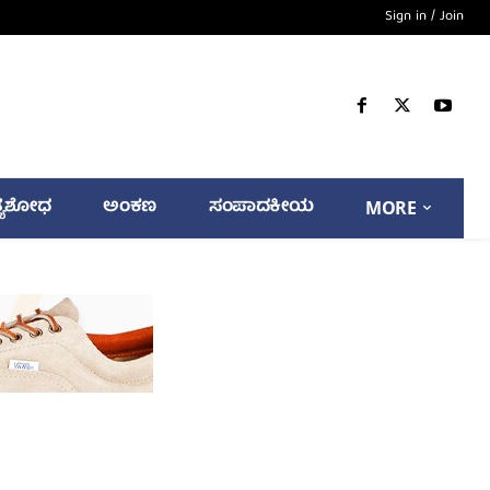
Sign in / Join
್ಯಶೋಧ
ಅಂಕಣ
ಸಂಪಾದಕೀಯ
MORE