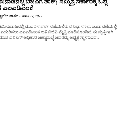
ನಾಡಿನಲ್ಲಿ ಬಿಜೆಪಿಗೆ ಶಾಕ್‌; ಸಮ್ಮಿಶ್ರ ಸರ್ಕಾರಕ್ಕೆ ಒಲ್ಲೆ
 ಎಐಎಡಿಎಂಕೆ
ಲಾನೆಟ್ ವಾರ್ತೆ
-
April 17, 2025
: ತಮಿಳುನಾಡಿನಲ್ಲಿ ಮುಂದಿನ ವರ್ಷ ನಡೆಯಲಿರುವ ವಿಧಾನಸಭಾ ಚುನಾವಣೆಯಲ್ಲಿ
 ಎದುರಿಸಲು ಎಐಎಡಿಎಂಕೆ ಜತೆ ಬಿಜೆಪಿ ಮೈತ್ರಿ ಮಾಡಿಕೊಂಡಿದೆ. ಈ ಮೈತ್ರಿಗಾಗಿ
 ಮಾಜಿ ಐಪಿಎಸ್‌ ಅಧಿಕಾರಿ ಅಣ್ಣಾಮಲೈ ಅವರನ್ನು ಅಧ್ಯಕ್ಷ ಸ್ಥಾನದಿಂದ...