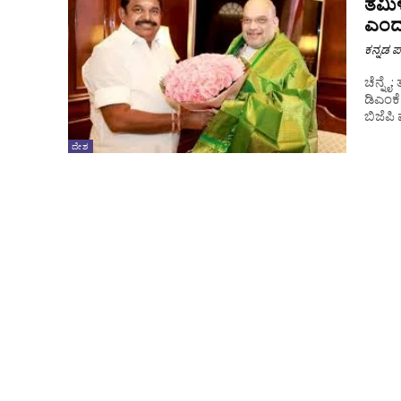
ತಮಿಳು
ಎಂದ
ಕನ್ನಡ ಪ್
ಚೆನ್ನೈ
ಡಿಎಂಕೆ
ಬಿಜೆಪಿ
ದೇಶ