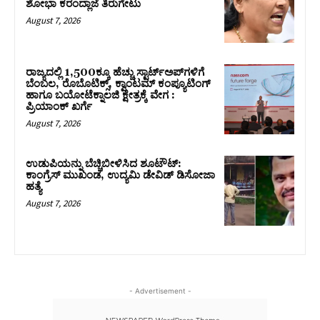
ಶೋಭಾ ಕರಂದ್ಲಾಜೆ ತಿರುಗೇಟು
August 7, 2026
ರಾಜ್ಯದಲ್ಲಿ 1,500ಕ್ಕೂ ಹೆಚ್ಚು ಸ್ಟಾರ್ಟ್‌ಅಪ್‌ಗಳಿಗೆ
ಬೆಂಬಲ, ರೊಬೊಟಿಕ್ಸ್, ಕ್ವಾಂಟಮ್ ಕಂಪ್ಯೂಟಿಂಗ್
ಹಾಗೂ ಬಯೋಟೆಕ್ನಾಲಜಿ ಕ್ಷೇತ್ರಕ್ಕೆ ವೇಗ :
ಪ್ರಿಯಾಂಕ್‌ ಖರ್ಗೆ
August 7, 2026
ಉಡುಪಿಯನ್ನು ಬೆಚ್ಚಿಬೀಳಿಸಿದ ಶೂಟೌಟ್‌:
ಕಾಂಗ್ರೆಸ್‌ ಮುಖಂಡ, ಉದ್ಯಮಿ ಡೇವಿಡ್ ಡಿಸೋಜಾ
ಹತ್ಯೆ
August 7, 2026
- Advertisement -