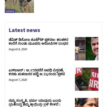
ಅಪರಾಧ
Latest news
ಡೆವಿಡ್ ಡಿಸೋಜ ಶೂಟೌಟ್ ಪ್ರಕರಣ: ಹಂತಕರ
ಕಾಲಿಗೆ ಗುಂಡು ಮೂವರು ಆರೋಪಿಗಳ ಬಂಧನ
August 8, 2026
ಎಸ್‌ಐಆರ್‌ : ಆ.17ರವರೆಗೆ ಅವಧಿ ವಿಸ್ತರಣೆ,
ಕರಡು ಮತದಾರರ ಪಟ್ಟಿ ಆ.24ರಂದು ಪ್ರಕಟ
August 7, 2026
ನಮ್ಮ ಸಂಸ್ಕೃತಿ, ಧರ್ಮ ಯಾವುದು ಎಂದು
ಯತೀಂದ್ರ ತಮ್ಮ ತಾಯಿಯ ಬಳಿ ಕೇಳಲಿ :