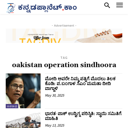
- Advertisement -
TAG
oakistan operation sindhoora
ಮೋದಿ ಅವರೇ ನಿಮ್ಮ ಪತ್ನಿಗೆ ಮೊದಲು ತಿಲಕ
ಕೊಡಿ: ಪ.ಬಂಗಾಳ ಸಿಎಂ ಮಮತಾ ದೀದಿ
ವಾಗ್ದಾಳಿ
May 30, 2025
ಅಪರಾಧ
ಭಾರತ-ಪಾಕ್‌ ಉದ್ವಿಗ್ನ ಪರಿಸ್ಥಿತಿ: ಸ್ಥಾಯಿ ಸಮಿತಿಗೆ
ಮಾಹಿತಿ
May 13, 2025