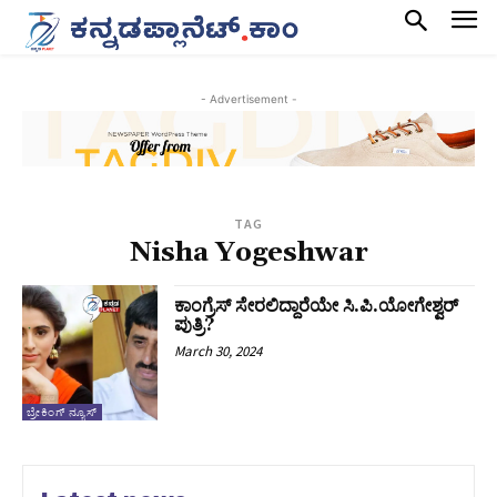
- Advertisement -
TAG
Nisha Yogeshwar
ಕಾಂಗ್ರೆಸ್ ಸೇರಲಿದ್ದಾರೆಯೇ ಸಿ.ಪಿ.ಯೋಗೇಶ್ವರ್
ಪುತ್ರಿ?
March 30, 2024
ಬ್ರೇಕಿಂಗ್ ನ್ಯೂಸ್