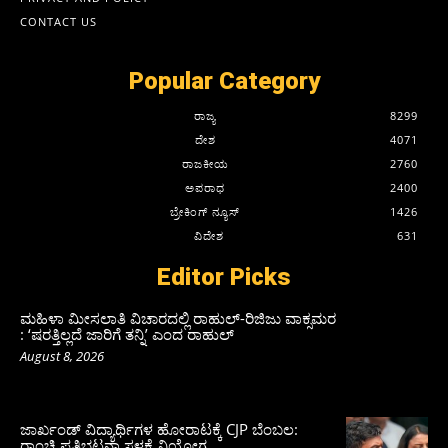
CONTACT US
Popular Category
ರಾಜ್ಯ
8299
ದೇಶ
4071
ರಾಜಕೀಯ
2760
ಅಪರಾಧ
2400
ಬ್ರೇಕಿಂಗ್ ನ್ಯೂಸ್
1426
ವಿದೇಶ
631
Editor Picks
ಮಹಿಳಾ ಮೀಸಲಾತಿ ವಿಚಾರದಲ್ಲಿ ರಾಹುಲ್‌-ರಿಜಿಜು ವಾಕ್ಸಮರ
: ‘ಷರತ್ತಿಲ್ಲದೆ ಜಾರಿಗೆ ತನ್ನಿ’ ಎಂದ ರಾಹುಲ್‌
August 8, 2026
ಜಾರ್ಖಂಡ್‌ ವಿದ್ಯಾರ್ಥಿಗಳ ಹೋರಾಟಕ್ಕೆ CJP ಬೆಂಬಲ:
ರಾಂಚಿ ಪ್ರತಿಭಟನಾ ಸ್ಥಳಕ್ಕೆ ನಿಯೋಗ