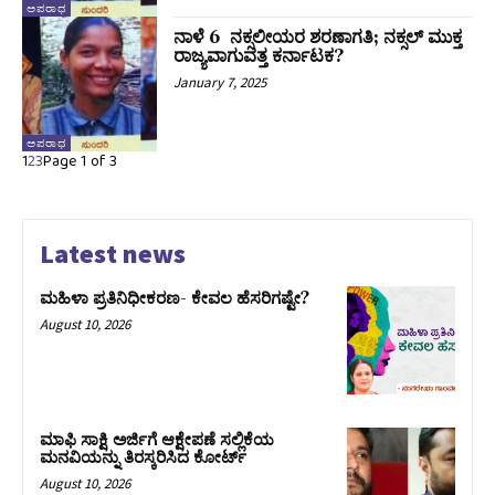
ಅಪರಾಧ
ನಾಳೆ 6 ನಕ್ಸಲೀಯರ ಶರಣಾಗತಿ; ನಕ್ಸಲ್‌ ಮುಕ್ತ
ರಾಜ್ಯವಾಗುವತ್ತ ಕರ್ನಾಟಕ?
January 7, 2025
ಅಪರಾಧ
1
2
3
Page 1 of 3
Latest news
ಮಹಿಳಾ ಪ್ರತಿನಿಧೀಕರಣ- ಕೇವಲ ಹೆಸರಿಗಷ್ಟೇ?
August 10, 2026
ಮಾಫಿ ಸಾಕ್ಷಿ ಅರ್ಜಿಗೆ ಆಕ್ಷೇಪಣೆ ಸಲ್ಲಿಕೆಯ
ಮನವಿಯನ್ನು ತಿರಸ್ಕರಿಸಿದ ಕೋರ್ಟ್‌
August 10, 2026