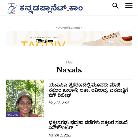
- Advertisement -
TAG
Naxals
ಯುಎಪಿಎ ಪ್ರಕರಣದಲ್ಲಿ ಮೂವರು ಮಾಜಿ
ನಕ್ಸಲರ ಖುಲಾಸೆ; ಲತಾ, ರವೀಂದ್ರ, ವನಜಾಕ್ಷಿಗೆ
ಬಿಗ್‌ ರಿಲೀಫ್‌
May 22, 2025
ಅಪರಾಧ
ಛತ್ತೀಸಗಢ: ಭದ್ರತಾ ಪಡೆಗಳು ನಕ್ಸಲರ ನಡುವೆ
ಎನ್‌ಕೌಂಟರ್
March 1, 2025