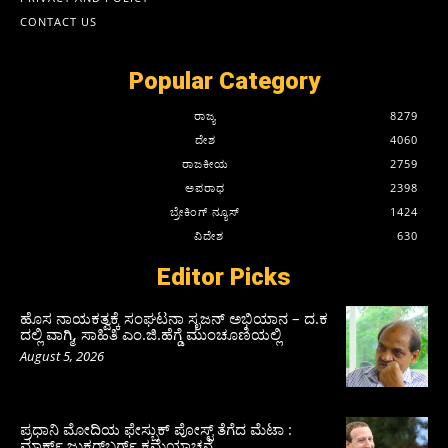
CONTACT US
Popular Category
ರಾಜ್ಯ
8279
ದೇಶ
4060
ರಾಜಕೀಯ
2759
ಅಪರಾಧ
2398
ಬ್ರೇಕಿಂಗ್ ನ್ಯೂಸ್
1424
ವಿದೇಶ
630
Editor Picks
ಹೊಸ ನಾಯಕತ್ವಕ್ಕೆ ಸಂಘಟನಾ ಸೃಜನ್ ಅಭಿಯಾನ – ದ.ಕ
ದಲ್ಲಿ ವಾಗ್ಮಿ, ಸಾಹಿತಿ ಎಂ.ಜಿ.ಹೆಗ್ಡೆ ಮುಂಚೂಣಿಯಲ್ಲಿ
August 5, 2026
ಪ್ರಧಾನಿ ಮೋದಿಯ ಫೇಸ್ಬುಕ್‌ ಪೋಸ್ಟ್‌ ತೆಗೆದ ಮೆಟಾ :
ಮಾರ್ಕ್ ಜುಕರ್‌ಬರ್ಗ್ ಕ್ಷಮೆಯಾಚನೆ