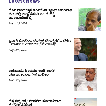
Latest news
ಹೊಸ ನಾಯಕತ್ವಕ್ಕೆ ಸಂಘಟನಾ ಸೃಜನ್ ಅಭಿಯಾನ –
ದ.ಕ ದಲ್ಲಿ ವಾಗ್ಮಿ, ಸಾಹಿತಿ ಎಂ.ಜಿ.ಹೆಗ್ಡೆ
ಮುಂಚೂಣಿಯಲ್ಲಿ
August 5, 2026
ಪ್ರಧಾನಿ ಮೋದಿಯ ಫೇಸ್ಬುಕ್‌ ಪೋಸ್ಟ್‌ ತೆಗೆದ ಮೆಟಾ
: ಮಾರ್ಕ್ ಜುಕರ್‌ಬರ್ಗ್ ಕ್ಷಮೆಯಾಚನೆ
August 5, 2026
ರಾಜೀನಾಮೆ ಹಿಂಪಡೆದ ಇಂಡಿ ಶಾಸಕ
ಯಶವಂತರಾಯಗೌಡ ಪಾಟೀಲ
August 5, 2026
ಚಿನ್ನ ಚಿನ್ನ ಆಸೈ: ಗಂಡಸರು ನೋಡಬೇಕಾದ
ಹೆಂಗಸರ ಸಿನಿಮಾ!