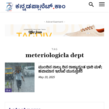
- Advertisement -
TAG
meteriologicla dept
ಮುಂದಿನ ನಾಲ್ಕು ದಿನ ರಾಜ್ಯಾದ್ಯಂತ ಭಾರಿ ಮಳೆ;
ಹವಾಮಾನ ಇಲಾಖೆ ಮುನ್ಸೂಚನೆ
May 19, 2025
ದೇಶ