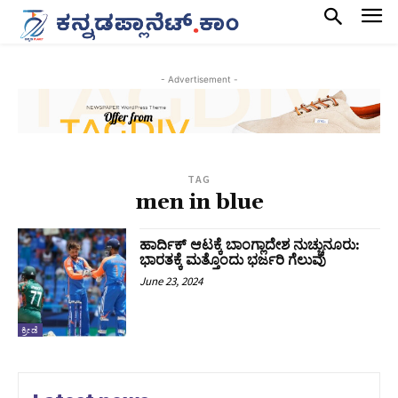
- Advertisement -
TAG
men in blue
ಹಾರ್ದಿಕ್ ಆಟಕ್ಕೆ ಬಾಂಗ್ಲಾದೇಶ ನುಚ್ಚುನೂರು:
ಭಾರತಕ್ಕೆ ಮತ್ತೊಂದು ಭರ್ಜರಿ ಗೆಲುವು
June 23, 2024
ಕ್ರೀಡೆ