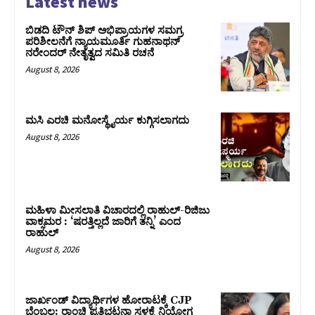
Latest news
ಬಿಡದಿ ಟೌನ್ ಶಿಪ್ ಅಭಿಪ್ರಾಯಗಳ ಸಮಗ್ರ
ಪರಿಶೀಲನೆಗೆ ನ್ಯಾಯಮೂರ್ತಿ ಗುಹನಾಥನ್
ನರೇಂದರ್ ನೇತೃತ್ವದ ಸಮಿತಿ ರಚನೆ
August 8, 2026
ಮಸಿ ಎರಚಿ ಮನೋಸ್ಥೈರ್ಯ ಕುಗ್ಗಿಸಲಾಗದು
August 8, 2026
ಮಹಿಳಾ ಮೀಸಲಾತಿ ವಿಚಾರದಲ್ಲಿ ರಾಹುಲ್‌-ರಿಜಿಜು
ವಾಕ್ಸಮರ : ‘ಷರತ್ತಿಲ್ಲದೆ ಜಾರಿಗೆ ತನ್ನಿ’ ಎಂದ
ರಾಹುಲ್‌
August 8, 2026
ಜಾರ್ಖಂಡ್‌ ವಿದ್ಯಾರ್ಥಿಗಳ ಹೋರಾಟಕ್ಕೆ CJP
ಬೆಂಬಲ: ರಾಂಚಿ ಪ್ರತಿಭಟನಾ ಸ್ಥಳಕ್ಕೆ ನಿಯೋಗ