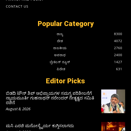
CONTACT US
Popular Category
ರಾಜ್ಯ
8300
ದೇಶ
4072
ರಾಜಕೀಯ
2760
ಅಪರಾಧ
2400
ಬ್ರೇಕಿಂಗ್ ನ್ಯೂಸ್
1427
ವಿದೇಶ
631
Editor Picks
ಬಿಡದಿ ಟೌನ್ ಶಿಪ್ ಅಭಿಪ್ರಾಯಗಳ ಸಮಗ್ರ ಪರಿಶೀಲನೆಗೆ
ನ್ಯಾಯಮೂರ್ತಿ ಗುಹನಾಥನ್ ನರೇಂದರ್ ನೇತೃತ್ವದ ಸಮಿತಿ
ರಚನೆ
August 8, 2026
ಮಸಿ ಎರಚಿ ಮನೋಸ್ಥೈರ್ಯ ಕುಗ್ಗಿಸಲಾಗದು