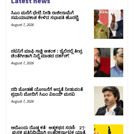
Latest news
ಸಿಎಂ ಮನೆಗೆ ಭೇಟಿ ನೀಡಿ ರಾಜೀನಾಮೆಗೆ
ಸಮಯಾವಕಾಶ ಕೇಳಿದ ಸಭಾಪತಿ ಹೊರಟ್ಟಿ
August 7, 2026
ನಟನಿಗೆ ಮಾಫಿ ಸಾಕ್ಷಿ ಆತಂಕ : ಜೈಲಿನಲ್ಲಿ ತೀವ್ರ
ಚಿಂತೆಗೀಡಾಗಿ ನಿದ್ದೆ ಮಾಡದ ದರ್ಶನ್!
August 7, 2026
ನದಿ ಜೋಡಣೆ ಯೋಜನೆಗೆ ಆದ್ಯತೆ ನೀಡುವಂತೆ
ಪ್ರಧಾನಿ ಮೋದಿಗೆ ಸಿಎಂ ವಿಜಯ್‌ ಮನವಿ
August 7, 2026
ಅದೊಂದು ದೊಡ್ಡ ಕತೆ- ಆತ್ಮಕಥನ ಸರಣಿ- 27-
ಪುಸ್ತಕ ಪ್ರತಿನಿಧಿಯಾಗಿ ಉತ್ತರಕರ್ನಾಟಕ ಯಾತ್ರೆ