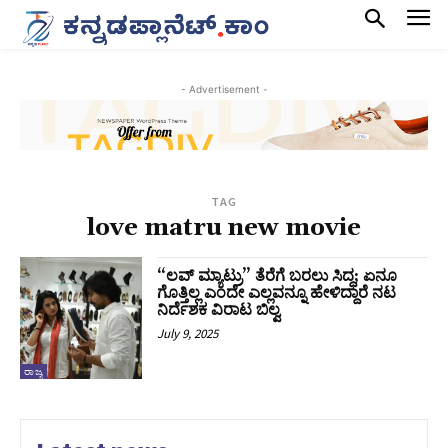
- Advertisement -
TAG
love matru new movie
“ಲವ್ ಮ್ಯಾಟ್ರು” ತೆರೆಗೆ ಬರಲು ಸಿದ್ಧ; ಏನೂ
ಗೊತ್ತಿಲ್ಲ ಎಂದೇ ಎಲ್ಲವನ್ನೂ ಹೇಳಿದ್ದಾರೆ ನಟ
ನಿರ್ದೆಶಕ ವಿರಾಟ ಬಿಲ್ವ
July 9, 2025
ರಾಜ್ಯ