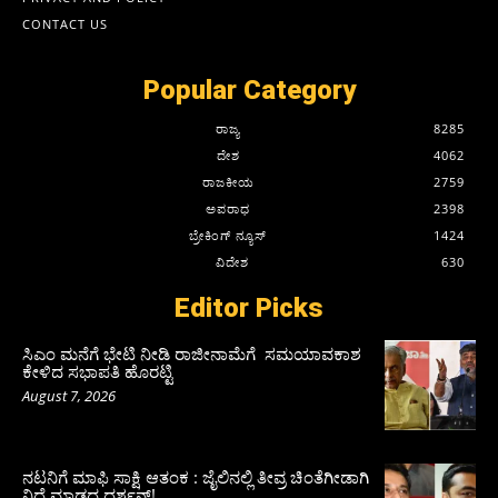
CONTACT US
Popular Category
ರಾಜ್ಯ
8285
ದೇಶ
4062
ರಾಜಕೀಯ
2759
ಅಪರಾಧ
2398
ಬ್ರೇಕಿಂಗ್ ನ್ಯೂಸ್
1424
ವಿದೇಶ
630
Editor Picks
ಸಿಎಂ ಮನೆಗೆ ಭೇಟಿ ನೀಡಿ ರಾಜೀನಾಮೆಗೆ ಸಮಯಾವಕಾಶ
ಕೇಳಿದ ಸಭಾಪತಿ ಹೊರಟ್ಟಿ
August 7, 2026
ನಟನಿಗೆ ಮಾಫಿ ಸಾಕ್ಷಿ ಆತಂಕ : ಜೈಲಿನಲ್ಲಿ ತೀವ್ರ ಚಿಂತೆಗೀಡಾಗಿ
ನಿದ್ದೆ ಮಾಡದ ದರ್ಶನ್!