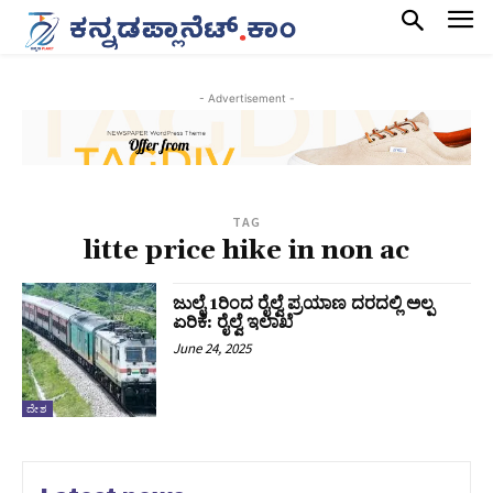
- Advertisement -
TAG
litte price hike in non ac
ಜುಲೈ 1ರಿಂದ ರೈಲ್ವೆ ಪ್ರಯಾಣ ದರದಲ್ಲಿ ಅಲ್ಪ
ಏರಿಕೆ: ರೈಲ್ವೆ ಇಲಾಖೆ
June 24, 2025
ದೇಶ