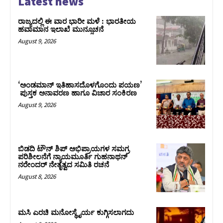
Latest news
ರಾಜ್ಯದಲ್ಲಿ ಈ ವಾರ ಭಾರೀ ಮಳೆ : ಭಾರತೀಯ
ಹವಾಮಾನ ಇಲಾಖೆ ಮುನ್ಸೂಚನೆ
August 9, 2026
‘ಅಂಡಮಾನ್ ಇತಿಹಾಸದೊಳಗೊಂದು ಪಯಣ’
ಪುಸ್ತಕ ಅನಾವರಣ ಹಾಗೂ ವಿಚಾರ ಸಂಕಿರಣ
August 9, 2026
ಬಿಡದಿ ಟೌನ್ ಶಿಪ್ ಅಭಿಪ್ರಾಯಗಳ ಸಮಗ್ರ
ಪರಿಶೀಲನೆಗೆ ನ್ಯಾಯಮೂರ್ತಿ ಗುಹನಾಥನ್
ನರೇಂದರ್ ನೇತೃತ್ವದ ಸಮಿತಿ ರಚನೆ
August 8, 2026
ಮಸಿ ಎರಚಿ ಮನೋಸ್ಥೈರ್ಯ ಕುಗ್ಗಿಸಲಾಗದು