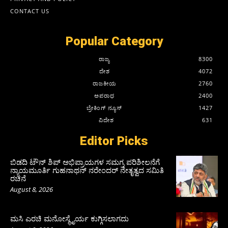
CONTACT US
Popular Category
ರಾಜ್ಯ
8300
ದೇಶ
4072
ರಾಜಕೀಯ
2760
ಅಪರಾಧ
2400
ಬ್ರೇಕಿಂಗ್ ನ್ಯೂಸ್
1427
ವಿದೇಶ
631
Editor Picks
ಬಿಡದಿ ಟೌನ್ ಶಿಪ್ ಅಭಿಪ್ರಾಯಗಳ ಸಮಗ್ರ ಪರಿಶೀಲನೆಗೆ
ನ್ಯಾಯಮೂರ್ತಿ ಗುಹನಾಥನ್ ನರೇಂದರ್ ನೇತೃತ್ವದ ಸಮಿತಿ
ರಚನೆ
August 8, 2026
ಮಸಿ ಎರಚಿ ಮನೋಸ್ಥೈರ್ಯ ಕುಗ್ಗಿಸಲಾಗದು