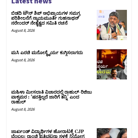
Latest news
ಬಿಡದಿ ಟೌನ್ ಶಿಪ್ ಅಭಿಪ್ರಾಯಗಳ ಸಮಗ್ರ
ಪರಿಶೀಲನೆಗೆ ನ್ಯಾಯಮೂರ್ತಿ ಗುಹನಾಥನ್
ನರೇಂದರ್ ನೇತೃತ್ವದ ಸಮಿತಿ ರಚನೆ
August 8, 2026
ಮಸಿ ಎರಚಿ ಮನೋಸ್ಥೈರ್ಯ ಕುಗ್ಗಿಸಲಾಗದು
August 8, 2026
ಮಹಿಳಾ ಮೀಸಲಾತಿ ವಿಚಾರದಲ್ಲಿ ರಾಹುಲ್‌-ರಿಜಿಜು
ವಾಕ್ಸಮರ : ‘ಷರತ್ತಿಲ್ಲದೆ ಜಾರಿಗೆ ತನ್ನಿ’ ಎಂದ
ರಾಹುಲ್‌
August 8, 2026
ಜಾರ್ಖಂಡ್‌ ವಿದ್ಯಾರ್ಥಿಗಳ ಹೋರಾಟಕ್ಕೆ CJP
ಬೆಂಬಲ: ರಾಂಚಿ ಪ್ರತಿಭಟನಾ ಸ್ಥಳಕ್ಕೆ ನಿಯೋಗ