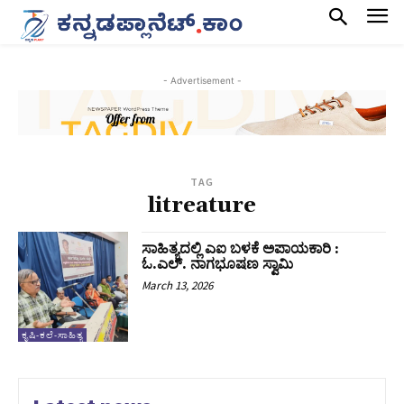
- Advertisement -
TAG
litreature
ಸಾಹಿತ್ಯದಲ್ಲಿ ಎಐ ಬಳಕೆ ಅಪಾಯಕಾರಿ :
ಓ.ಎಲ್. ನಾಗಭೂಷಣ ಸ್ವಾಮಿ
March 13, 2026
ಕೃಷಿ-ಕಲೆ-ಸಾಹಿತ್ಯ