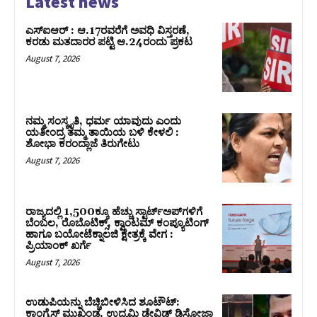
Latest news
ಎಸ್‌ಐಆರ್‌ : ಆ.17ರವರೆಗೆ ಅವಧಿ ವಿಸ್ತರಣೆ,
ಕರಡು ಮತದಾರರ ಪಟ್ಟಿ ಆ.24ರಂದು ಪ್ರಕಟ
August 7, 2026
ನಮ್ಮ ಸಂಸ್ಕೃತಿ, ಧರ್ಮ ಯಾವುದು ಎಂದು
ಯತೀಂದ್ರ ತಮ್ಮ ತಾಯಿಯ ಬಳಿ ಕೇಳಲಿ :
ಶೋಭಾ ಕರಂದ್ಲಾಜೆ ತಿರುಗೇಟು
August 7, 2026
ರಾಜ್ಯದಲ್ಲಿ 1,500ಕ್ಕೂ ಹೆಚ್ಚು ಸ್ಟಾರ್ಟ್‌ಅಪ್‌ಗಳಿಗೆ
ಬೆಂಬಲ, ರೊಬೊಟಿಕ್ಸ್, ಕ್ವಾಂಟಮ್ ಕಂಪ್ಯೂಟಿಂಗ್
ಹಾಗೂ ಬಯೋಟೆಕ್ನಾಲಜಿ ಕ್ಷೇತ್ರಕ್ಕೆ ವೇಗ :
ಪ್ರಿಯಾಂಕ್‌ ಖರ್ಗೆ
August 7, 2026
ಉಡುಪಿಯನ್ನು ಬೆಚ್ಚಿಬೀಳಿಸಿದ ಶೂಟೌಟ್‌:
ಕಾಂಗ್ರೆಸ್‌ ಮುಖಂಡ, ಉದ್ಯಮಿ ಡೇವಿಡ್ ಡಿಸೋಜಾ