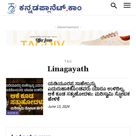
- Advertisement -
TAG
Linagayath
ಯಡಿಯೂರಪ್ಪ ಸಾಹೇಬ್ರನ್ನು
ಎದುರುಹಾಕಿಕೊಂಡವರು ಯಾರೂ ಉಳಿದಿಲ್ಲ,
ಆಕೆ ಕೂಡ ಸತ್ತುಹೋದಳು: ಮರಿಸ್ವಾಮಿ ಸ್ಫೋಟಕ
ಹೇಳಿಕೆ
June 13, 2024
ಅಪರಾಧ