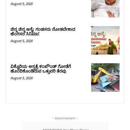
August 5, 2026
ಚಿನ್ನ ಚಿನ್ನ ಆಸೈ: ಗಂಡಸರು ನೋಡಬೇಕಾದ
ಹೆಂಗಸರ ಸಿನಿಮಾ!
August 5, 2026
ವಿಕ್ಟೊರಿಯ ಆಸ್ಪತ್ರೆ ಕಂಪೌಂಡ್ ಗೋಡೆಗೆ
ಹೊಂದಿಕೊಂಡಿರುವ ಒತ್ತುವರಿ ತೆರವು
August 5, 2026
- Advertisement -