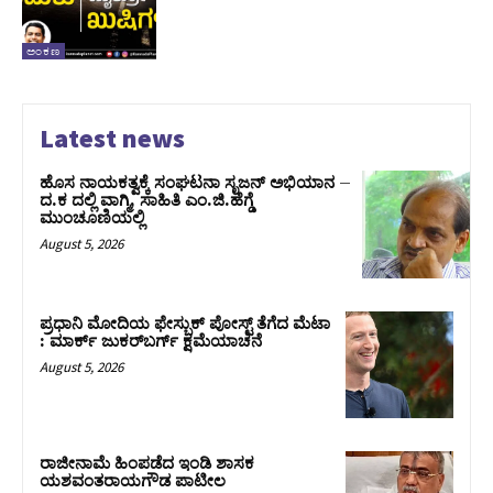
ಅಂಕಣ
Latest news
ಹೊಸ ನಾಯಕತ್ವಕ್ಕೆ ಸಂಘಟನಾ ಸೃಜನ್ ಅಭಿಯಾನ –
ದ.ಕ ದಲ್ಲಿ ವಾಗ್ಮಿ, ಸಾಹಿತಿ ಎಂ.ಜಿ.ಹೆಗ್ಡೆ
ಮುಂಚೂಣಿಯಲ್ಲಿ
August 5, 2026
ಪ್ರಧಾನಿ ಮೋದಿಯ ಫೇಸ್ಬುಕ್‌ ಪೋಸ್ಟ್‌ ತೆಗೆದ ಮೆಟಾ
: ಮಾರ್ಕ್ ಜುಕರ್‌ಬರ್ಗ್ ಕ್ಷಮೆಯಾಚನೆ
August 5, 2026
ರಾಜೀನಾಮೆ ಹಿಂಪಡೆದ ಇಂಡಿ ಶಾಸಕ
ಯಶವಂತರಾಯಗೌಡ ಪಾಟೀಲ