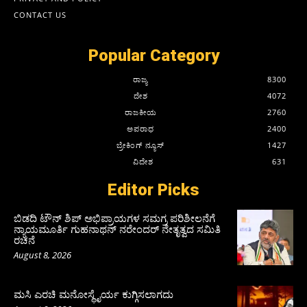
CONTACT US
Popular Category
ರಾಜ್ಯ
8300
ದೇಶ
4072
ರಾಜಕೀಯ
2760
ಅಪರಾಧ
2400
ಬ್ರೇಕಿಂಗ್ ನ್ಯೂಸ್
1427
ವಿದೇಶ
631
Editor Picks
ಬಿಡದಿ ಟೌನ್ ಶಿಪ್ ಅಭಿಪ್ರಾಯಗಳ ಸಮಗ್ರ ಪರಿಶೀಲನೆಗೆ
ನ್ಯಾಯಮೂರ್ತಿ ಗುಹನಾಥನ್ ನರೇಂದರ್ ನೇತೃತ್ವದ ಸಮಿತಿ
ರಚನೆ
August 8, 2026
ಮಸಿ ಎರಚಿ ಮನೋಸ್ಥೈರ್ಯ ಕುಗ್ಗಿಸಲಾಗದು