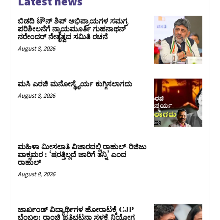
Latest news
ಬಿಡದಿ ಟೌನ್ ಶಿಪ್ ಅಭಿಪ್ರಾಯಗಳ ಸಮಗ್ರ
ಪರಿಶೀಲನೆಗೆ ನ್ಯಾಯಮೂರ್ತಿ ಗುಹನಾಥನ್
ನರೇಂದರ್ ನೇತೃತ್ವದ ಸಮಿತಿ ರಚನೆ
August 8, 2026
ಮಸಿ ಎರಚಿ ಮನೋಸ್ಥೈರ್ಯ ಕುಗ್ಗಿಸಲಾಗದು
August 8, 2026
ಮಹಿಳಾ ಮೀಸಲಾತಿ ವಿಚಾರದಲ್ಲಿ ರಾಹುಲ್‌-ರಿಜಿಜು
ವಾಕ್ಸಮರ : ‘ಷರತ್ತಿಲ್ಲದೆ ಜಾರಿಗೆ ತನ್ನಿ’ ಎಂದ
ರಾಹುಲ್‌
August 8, 2026
ಜಾರ್ಖಂಡ್‌ ವಿದ್ಯಾರ್ಥಿಗಳ ಹೋರಾಟಕ್ಕೆ CJP
ಬೆಂಬಲ: ರಾಂಚಿ ಪ್ರತಿಭಟನಾ ಸ್ಥಳಕ್ಕೆ ನಿಯೋಗ