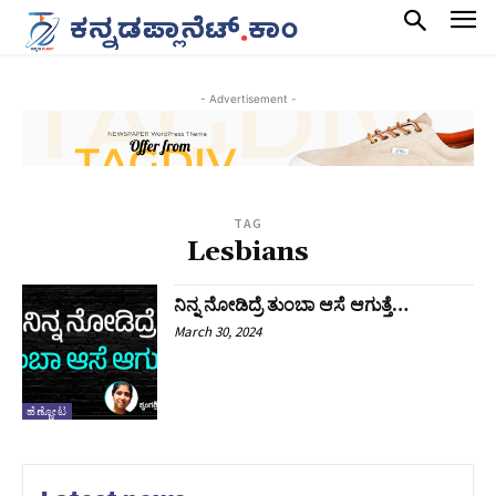
- Advertisement -
TAG
Lesbians
ನಿನ್ನ ನೋಡಿದ್ರೆ ತುಂಬಾ ಆಸೆ ಆಗುತ್ತೆ…
March 30, 2024
ಹೆಣ್ಣೋಟ