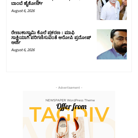
ಬಾಂಬೆ ಹೈಕೋರ್ಟ್
August 6, 2026
ರೇಣುಕಾಸ್ವಾಮಿ ಕೊಲೆ ಪ್ರಕರಣ : ಮಾಫಿ
ಸಾಕ್ಷಿಯಾಗಿ ಪರಿಗಣಿಸುವಂತೆ ಆರೋಪಿ ಪ್ರದೋಷ್‌
ಅರ್ಜಿ
August 6, 2026
- Advertisement -