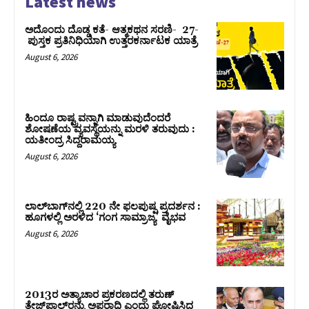
Latest news
ಅದೊಂದು ದೊಡ್ಡ ಕತೆ- ಆತ್ಮಕಥನ ಸರಣಿ- 27-
ಪುಸ್ತಕ ಪ್ರತಿನಿಧಿಯಾಗಿ ಉತ್ತರಕರ್ನಾಟಕ ಯಾತ್ರೆ
August 6, 2026
ಹಿಂದೂ ರಾಷ್ಟ್ರವನ್ನಾಗಿ ಮಾಡುವುದೆಂದರೆ
ಶೋಷಣೆಯ ವ್ಯವಸ್ಥೆಯನ್ನು ಮರಳಿ ತರುವುದು :
ಯತೀಂದ್ರ ಸಿದ್ದರಾಮಯ್ಯ
August 6, 2026
ಲಾಲ್‍ಬಾಗ್‍ನಲ್ಲಿ 220 ನೇ ಫಲಪುಷ್ಪ ಪ್ರದರ್ಶನ :
ಹೂಗಳಲ್ಲಿ ಅರಳಿದ ‘ಗಂಗ ಸಾಮ್ರಾಜ್ಯ’ ವೈಭವ
August 6, 2026
2013ರ ಅತ್ಯಾಚಾರ ಪ್ರಕರಣದಲ್ಲಿ ತರುಣ್
ತೇಜ್‌ಪಾಲ್‌ರನ್ನು ಅಪರಾಧಿ ಎಂದು ಘೋಷಿಸಿದ