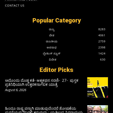
CONTACT US
Popular Category
ರಾಜ್ಯ
8283
ದೇಶ
4061
ರಾಜಕೀಯ
2759
ಅಪರಾಧ
2398
ಬ್ರೇಕಿಂಗ್ ನ್ಯೂಸ್
1424
ವಿದೇಶ
630
Editor Picks
ಅದೊಂದು ದೊಡ್ಡ ಕತೆ- ಆತ್ಮಕಥನ ಸರಣಿ- 27- ಪುಸ್ತಕ
ಪ್ರತಿನಿಧಿಯಾಗಿ ಉತ್ತರಕರ್ನಾಟಕ ಯಾತ್ರೆ
August 6, 2026
ಹಿಂದೂ ರಾಷ್ಟ್ರವನ್ನಾಗಿ ಮಾಡುವುದೆಂದರೆ ಶೋಷಣೆಯ
ವ್ಯವಸ್ಥೆಯನ್ನು ಮರಳಿ ತರುವುದು : ಯತೀಂದ್ರ ಸಿದ್ದರಾಮಯ್ಯ