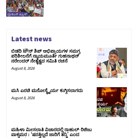
ಬ್ರೇಕಿಂಗ್ ನ್ಯೂಸ್
Latest news
ಬಿಡದಿ ಟೌನ್ ಶಿಪ್ ಅಭಿಪ್ರಾಯಗಳ ಸಮಗ್ರ
ಪರಿಶೀಲನೆಗೆ ನ್ಯಾಯಮೂರ್ತಿ ಗುಹನಾಥನ್
ನರೇಂದರ್ ನೇತೃತ್ವದ ಸಮಿತಿ ರಚನೆ
August 8, 2026
ಮಸಿ ಎರಚಿ ಮನೋಸ್ಥೈರ್ಯ ಕುಗ್ಗಿಸಲಾಗದು
August 8, 2026
ಮಹಿಳಾ ಮೀಸಲಾತಿ ವಿಚಾರದಲ್ಲಿ ರಾಹುಲ್‌-ರಿಜಿಜು
ವಾಕ್ಸಮರ : ‘ಷರತ್ತಿಲ್ಲದೆ ಜಾರಿಗೆ ತನ್ನಿ’ ಎಂದ