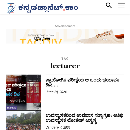
- Advertisement -
TAG
lecturer
ಪ್ರಾಯೋಗಿಕ ಪರೀಕ್ಷೆಯ ಆ ಒಂದು ಭಯಾನಕ
ದಿನ….
June 28, 2024
ಅಂಕಣ
ಉಪನ್ಯಾಸಕರಿಂದ ಉಪವಾಸ ಸತ್ಯಾಗ್ರಹ: ಅತಿಥಿ
ಉಪನ್ಯಾಸಕ ಲೋಕೇಶ್ ಅಸ್ವಸ್ಥ
January 4, 2024