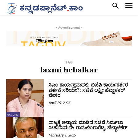
- Advertisement -
TAG
laxmi hebalkar
ಸಿಎಂ ಕಾರ್ಯಕ್ರಮದಲ್ಲಿ ಬಿಜೆಪಿ ಕಾರ್ಯಕರ್ತರ
ವರ್ತನೆ ಸರಿಯೇ?: ಸಚಿವೆ ಲಕ್ಷ್ಮೀ ಹೆಬ್ಬಾಳಕರ್
ಬೇಸರ
April 29, 2025
ಅಪರಾಧ
ರಾಜ್ಯಕ್ಕೆ ಅನ್ಯಾಯ ಮಾಡಿದ ಸಚಿವೆ ನಿರ್ಮಲಾ
ಸೀತಾರಾಮನ್‌; ರಾಮಲಿಂಗಾರೆಡ್ಡಿ, ಹೆಬ್ಬಾಳಕರ್
February 1, 2025