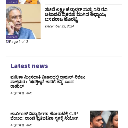
ಅಪರಾಧ
ಸಚಿವೆ ಲಕ್ಷ್ಮೀ ಹೆಬ್ಬಾಳ್ಕರ್ ಮತ್ತು ಸಿಟಿ ರವಿ
ಜಟಾಪಟಿ ಪ್ರಕರಣ ಮುಗಿದ ಅಧ್ಯಾಯ;
ಬಸವರಾಜ ಹೊರಟ್ಟಿ
December 23, 2024
ಅಪರಾಧ
1
2
Page 1 of 2
Latest news
ಮಹಿಳಾ ಮೀಸಲಾತಿ ವಿಚಾರದಲ್ಲಿ ರಾಹುಲ್‌-ರಿಜಿಜು
ವಾಕ್ಸಮರ : ‘ಷರತ್ತಿಲ್ಲದೆ ಜಾರಿಗೆ ತನ್ನಿ’ ಎಂದ
ರಾಹುಲ್‌
August 8, 2026
ಜಾರ್ಖಂಡ್‌ ವಿದ್ಯಾರ್ಥಿಗಳ ಹೋರಾಟಕ್ಕೆ CJP
ಬೆಂಬಲ: ರಾಂಚಿ ಪ್ರತಿಭಟನಾ ಸ್ಥಳಕ್ಕೆ ನಿಯೋಗ
August 8, 2026