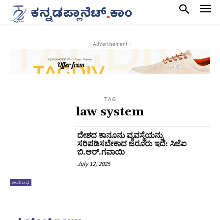
- Advertisement -
TAG
law system
ದೇಶದ ಕಾನೂನು ವ್ಯವಸ್ಥೆಯನ್ನು
ಸರಿಪಡಿಸಬೇಕಾದ ಜರೂರು ಇದೆ: ಸಿಜೆಐ
ಬಿ.ಆರ್.ಗವಾಯಿ
July 12, 2025
ಅಪರಾಧ