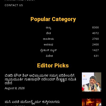
CONTACT US
Popular Category
ರಾಜ್ಯ
8300
ದೇಶ
4072
ರಾಜಕೀಯ
2760
ಅಪರಾಧ
2400
ಬ್ರೇಕಿಂಗ್ ನ್ಯೂಸ್
1427
ವಿದೇಶ
631
Editor Picks
ಬಿಡದಿ ಟೌನ್ ಶಿಪ್ ಅಭಿಪ್ರಾಯಗಳ ಸಮಗ್ರ ಪರಿಶೀಲನೆಗೆ
ನ್ಯಾಯಮೂರ್ತಿ ಗುಹನಾಥನ್ ನರೇಂದರ್ ನೇತೃತ್ವದ ಸಮಿತಿ
ರಚನೆ
August 8, 2026
ಮಸಿ ಎರಚಿ ಮನೋಸ್ಥೈರ್ಯ ಕುಗ್ಗಿಸಲಾಗದು