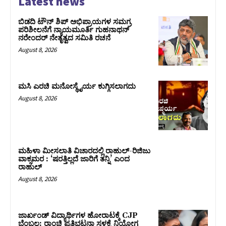
Latest news
ಬಿಡದಿ ಟೌನ್ ಶಿಪ್ ಅಭಿಪ್ರಾಯಗಳ ಸಮಗ್ರ
ಪರಿಶೀಲನೆಗೆ ನ್ಯಾಯಮೂರ್ತಿ ಗುಹನಾಥನ್
ನರೇಂದರ್ ನೇತೃತ್ವದ ಸಮಿತಿ ರಚನೆ
August 8, 2026
ಮಸಿ ಎರಚಿ ಮನೋಸ್ಥೈರ್ಯ ಕುಗ್ಗಿಸಲಾಗದು
August 8, 2026
ಮಹಿಳಾ ಮೀಸಲಾತಿ ವಿಚಾರದಲ್ಲಿ ರಾಹುಲ್‌-ರಿಜಿಜು
ವಾಕ್ಸಮರ : ‘ಷರತ್ತಿಲ್ಲದೆ ಜಾರಿಗೆ ತನ್ನಿ’ ಎಂದ
ರಾಹುಲ್‌
August 8, 2026
ಜಾರ್ಖಂಡ್‌ ವಿದ್ಯಾರ್ಥಿಗಳ ಹೋರಾಟಕ್ಕೆ CJP
ಬೆಂಬಲ: ರಾಂಚಿ ಪ್ರತಿಭಟನಾ ಸ್ಥಳಕ್ಕೆ ನಿಯೋಗ