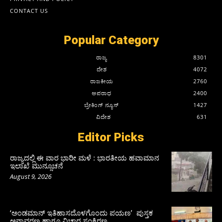
CONTACT US
Popular Category
ರಾಜ್ಯ
8301
ದೇಶ
4072
ರಾಜಕೀಯ
2760
ಅಪರಾಧ
2400
ಬ್ರೇಕಿಂಗ್ ನ್ಯೂಸ್
1427
ವಿದೇಶ
631
Editor Picks
ರಾಜ್ಯದಲ್ಲಿ ಈ ವಾರ ಭಾರೀ ಮಳೆ : ಭಾರತೀಯ ಹವಾಮಾನ
ಇಲಾಖೆ ಮುನ್ಸೂಚನೆ
August 9, 2026
‘ಅಂಡಮಾನ್ ಇತಿಹಾಸದೊಳಗೊಂದು ಪಯಣ’ ಪುಸ್ತಕ
ಅನಾವರಣ ಹಾಗೂ ವಿಚಾರ ಸಂಕಿರಣ