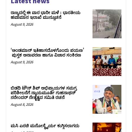
Latest news
ರಾಜ್ಯದಲ್ಲಿ ಈ ವಾರ ಭಾರೀ ಮಳೆ : ಭಾರತೀಯ
ಹವಾಮಾನ ಇಲಾಖೆ ಮುನ್ಸೂಚನೆ
August 9, 2026
‘ಅಂಡಮಾನ್ ಇತಿಹಾಸದೊಳಗೊಂದು ಪಯಣ’
ಪುಸ್ತಕ ಅನಾವರಣ ಹಾಗೂ ವಿಚಾರ ಸಂಕಿರಣ
August 9, 2026
ಬಿಡದಿ ಟೌನ್ ಶಿಪ್ ಅಭಿಪ್ರಾಯಗಳ ಸಮಗ್ರ
ಪರಿಶೀಲನೆಗೆ ನ್ಯಾಯಮೂರ್ತಿ ಗುಹನಾಥನ್
ನರೇಂದರ್ ನೇತೃತ್ವದ ಸಮಿತಿ ರಚನೆ
August 8, 2026
ಮಸಿ ಎರಚಿ ಮನೋಸ್ಥೈರ್ಯ ಕುಗ್ಗಿಸಲಾಗದು