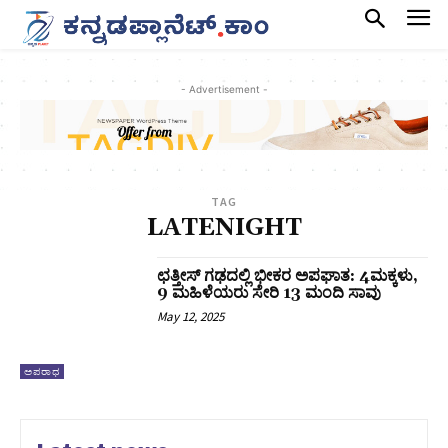
- Advertisement -
TAG
LATENIGHT
ಛತ್ತೀಸ್‌ ಗಢದಲ್ಲಿ ಭೀಕರ ಅಪಘಾತ: 4ಮಕ್ಕಳು,
9 ಮಹಿಳೆಯರು ಸೇರಿ 13 ಮಂದಿ ಸಾವು
May 12, 2025
ಅಪರಾಧ