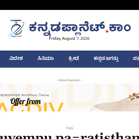
Friday, August 7, 2026
ವಿದೇಶ
ಸಿನಿಮಾ
ಕ್ರೀಡೆ
ಕನ್ನಡ ಜಗತ್ತು
ಸತ
- Advertisement -
TAG
uvempu pa=ratistha