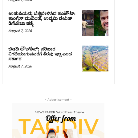
ಉಡುಪಿಯನ್ನು ಬೆಚ್ಚಿಬೀಳಿಸಿದ ಶೂಟೌಟ್‌:
ಕಾಂಗ್ರೆಸ್‌ ಮುಖಂಡ, ಉದ್ಯಮಿ ಡೇವಿಡ್
ಡಿಸೋಜಾ ಹತ್ಯೆ
August 7, 2026
ಬಿಡದಿ ಟೌನ್‌ಶಿಪ್‌: ಪರಿಹಾರ
ನಿಗದಿಯಾಗುವವರೆಗೆ ತೆರವು ಇಲ್ಲ ಎಂದ
ಸರ್ಕಾರ
August 7, 2026
- Advertisement -