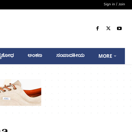
Sign in / Join
್ಯಶೋಧ
ಅಂಕಣ
ಸಂಪಾದಕೀಯ
MORE
na