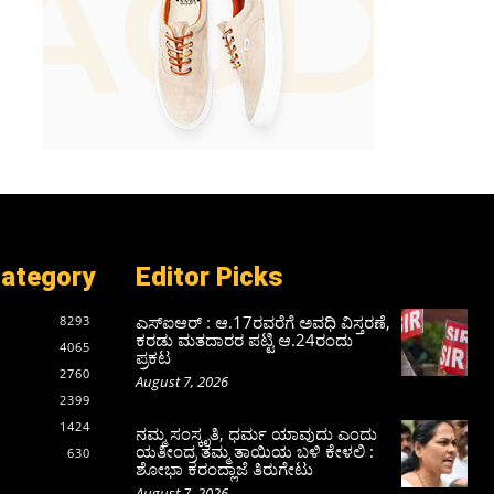
Category
Editor Picks
ಎಸ್‌ಐಆರ್‌ : ಆ.17ರವರೆಗೆ ಅವಧಿ ವಿಸ್ತರಣೆ,
8293
ಕರಡು ಮತದಾರರ ಪಟ್ಟಿ ಆ.24ರಂದು
4065
ಪ್ರಕಟ
2760
August 7, 2026
2399
1424
ನಮ್ಮ ಸಂಸ್ಕೃತಿ, ಧರ್ಮ ಯಾವುದು ಎಂದು
ಯತೀಂದ್ರ ತಮ್ಮ ತಾಯಿಯ ಬಳಿ ಕೇಳಲಿ :
630
ಶೋಭಾ ಕರಂದ್ಲಾಜೆ ತಿರುಗೇಟು
August 7, 2026