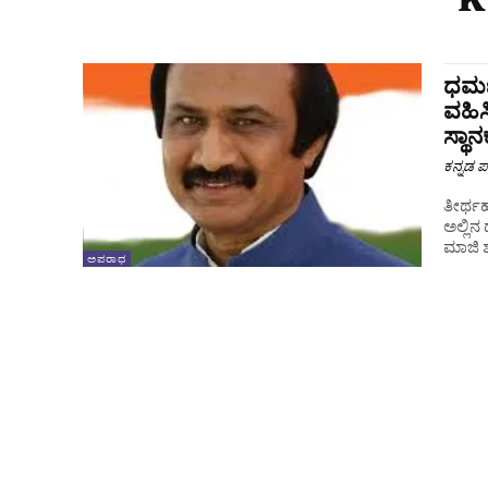
ಧರ್ಮ
ವಹಿಸ
ಸ್ಥಾ
ಕನ್ನಡ ಪ್
ತೀರ್ಥಹ
ಅಲ್ಲಿನ
ಮಾಜಿ ಶಾ
ಅಪರಾಧ