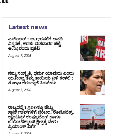
Latest news
ಎಸ್‌ಐಆರ್‌ : ಆ.17ರವರೆಗೆ ಅವಧಿ
ವಿಸ್ತರಣೆ, ಕರಡು ಮತದಾರರ ಪಟ್ಟಿ
ಆ.24ರಂದು ಪ್ರಕಟ
August 7, 2026
ನಮ್ಮ ಸಂಸ್ಕೃತಿ, ಧರ್ಮ ಯಾವುದು ಎಂದು
ಯತೀಂದ್ರ ತಮ್ಮ ತಾಯಿಯ ಬಳಿ ಕೇಳಲಿ :
ಶೋಭಾ ಕರಂದ್ಲಾಜೆ ತಿರುಗೇಟು
August 7, 2026
ರಾಜ್ಯದಲ್ಲಿ 1,500ಕ್ಕೂ ಹೆಚ್ಚು
ಸ್ಟಾರ್ಟ್‌ಅಪ್‌ಗಳಿಗೆ ಬೆಂಬಲ, ರೊಬೊಟಿಕ್ಸ್,
ಕ್ವಾಂಟಮ್ ಕಂಪ್ಯೂಟಿಂಗ್ ಹಾಗೂ
ಬಯೋಟೆಕ್ನಾಲಜಿ ಕ್ಷೇತ್ರಕ್ಕೆ ವೇಗ :
ಪ್ರಿಯಾಂಕ್‌ ಖರ್ಗೆ
August 7, 2026