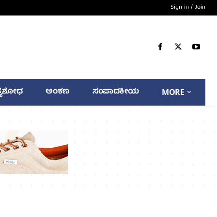
Sign in / Join
್ಯಶೋಧ
ಅಂಕಣ
ಸಂಪಾದಕೀಯ
MORE