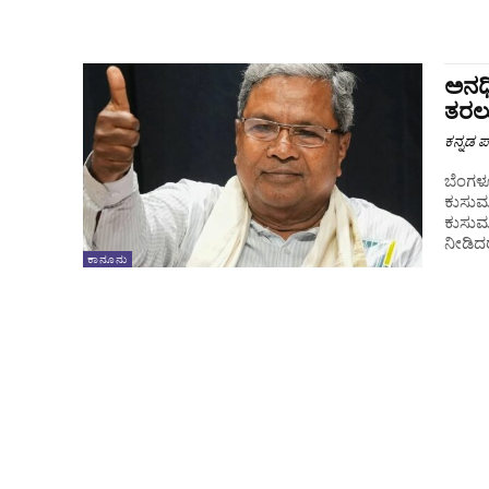
ಅನಧಿ
ತರಲು
ಕನ್ನಡ ಪ್
ಬೆಂಗಳೂ
ಕುಸುಮ್
ಕುಸುಮ
ಕಾನೂನು