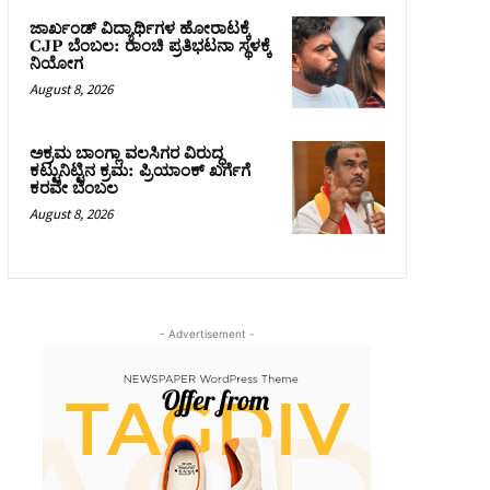
ಜಾರ್ಖಂಡ್‌ ವಿದ್ಯಾರ್ಥಿಗಳ ಹೋರಾಟಕ್ಕೆ
CJP ಬೆಂಬಲ: ರಾಂಚಿ ಪ್ರತಿಭಟನಾ ಸ್ಥಳಕ್ಕೆ
ನಿಯೋಗ
August 8, 2026
ಅಕ್ರಮ ಬಾಂಗ್ಲಾ ವಲಸಿಗರ ವಿರುದ್ಧ
ಕಟ್ಟುನಿಟ್ಟಿನ ಕ್ರಮ: ಪ್ರಿಯಾಂಕ್ ಖರ್ಗೆಗೆ
ಕರವೇ ಬೆಂಬಲ
August 8, 2026
- Advertisement -