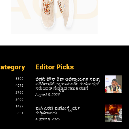
Category
Editor Picks
ಬಿಡದಿ ಟೌನ್ ಶಿಪ್ ಅಭಿಪ್ರಾಯಗಳ ಸಮಗ್ರ
8300
ಪರಿಶೀಲನೆಗೆ ನ್ಯಾಯಮೂರ್ತಿ ಗುಹನಾಥನ್
4072
ನರೇಂದರ್ ನೇತೃತ್ವದ ಸಮಿತಿ ರಚನೆ
2760
August 8, 2026
2400
1427
ಮಸಿ ಎರಚಿ ಮನೋಸ್ಥೈರ್ಯ
ಕುಗ್ಗಿಸಲಾಗದು
631
August 8, 2026