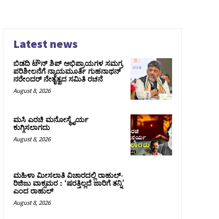
Latest news
ಬಿಡದಿ ಟೌನ್ ಶಿಪ್ ಅಭಿಪ್ರಾಯಗಳ ಸಮಗ್ರ
ಪರಿಶೀಲನೆಗೆ ನ್ಯಾಯಮೂರ್ತಿ ಗುಹನಾಥನ್
ನರೇಂದರ್ ನೇತೃತ್ವದ ಸಮಿತಿ ರಚನೆ
August 8, 2026
ಮಸಿ ಎರಚಿ ಮನೋಸ್ಥೈರ್ಯ
ಕುಗ್ಗಿಸಲಾಗದು
August 8, 2026
ಮಹಿಳಾ ಮೀಸಲಾತಿ ವಿಚಾರದಲ್ಲಿ ರಾಹುಲ್‌-
ರಿಜಿಜು ವಾಕ್ಸಮರ : ‘ಷರತ್ತಿಲ್ಲದೆ ಜಾರಿಗೆ ತನ್ನಿ’
ಎಂದ ರಾಹುಲ್‌
August 8, 2026