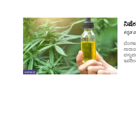
ನಿಷೇ
ಕನ್ನಡ ಪ್
ಬೆಂಗಳೂ
ನಾರಾಯ
ವಸ್ತುವನ
ಇವರಿಂದ 
ಅಪರಾಧ