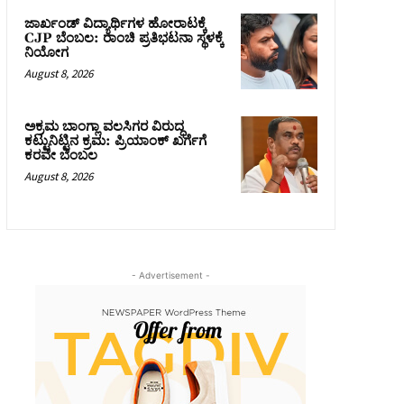
ಜಾರ್ಖಂಡ್‌ ವಿದ್ಯಾರ್ಥಿಗಳ ಹೋರಾಟಕ್ಕೆ
CJP ಬೆಂಬಲ: ರಾಂಚಿ ಪ್ರತಿಭಟನಾ ಸ್ಥಳಕ್ಕೆ
ನಿಯೋಗ
August 8, 2026
ಅಕ್ರಮ ಬಾಂಗ್ಲಾ ವಲಸಿಗರ ವಿರುದ್ಧ
ಕಟ್ಟುನಿಟ್ಟಿನ ಕ್ರಮ: ಪ್ರಿಯಾಂಕ್ ಖರ್ಗೆಗೆ
ಕರವೇ ಬೆಂಬಲ
August 8, 2026
- Advertisement -