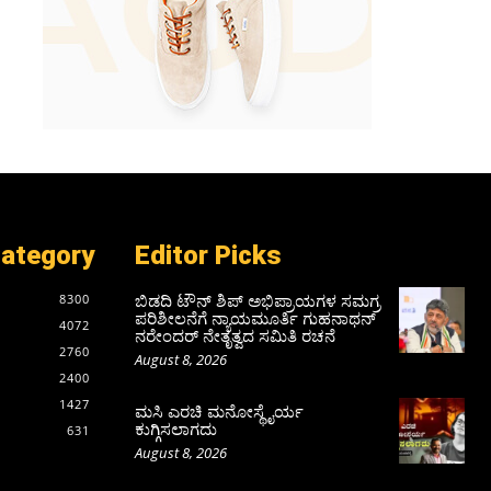
Category
Editor Picks
ಬಿಡದಿ ಟೌನ್ ಶಿಪ್ ಅಭಿಪ್ರಾಯಗಳ ಸಮಗ್ರ
8300
ಪರಿಶೀಲನೆಗೆ ನ್ಯಾಯಮೂರ್ತಿ ಗುಹನಾಥನ್
4072
ನರೇಂದರ್ ನೇತೃತ್ವದ ಸಮಿತಿ ರಚನೆ
2760
August 8, 2026
2400
1427
ಮಸಿ ಎರಚಿ ಮನೋಸ್ಥೈರ್ಯ
ಕುಗ್ಗಿಸಲಾಗದು
631
August 8, 2026