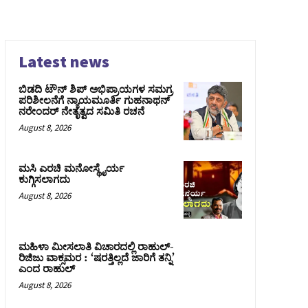
Latest news
ಬಿಡದಿ ಟೌನ್ ಶಿಪ್ ಅಭಿಪ್ರಾಯಗಳ ಸಮಗ್ರ
ಪರಿಶೀಲನೆಗೆ ನ್ಯಾಯಮೂರ್ತಿ ಗುಹನಾಥನ್
ನರೇಂದರ್ ನೇತೃತ್ವದ ಸಮಿತಿ ರಚನೆ
August 8, 2026
ಮಸಿ ಎರಚಿ ಮನೋಸ್ಥೈರ್ಯ
ಕುಗ್ಗಿಸಲಾಗದು
August 8, 2026
ಮಹಿಳಾ ಮೀಸಲಾತಿ ವಿಚಾರದಲ್ಲಿ ರಾಹುಲ್‌-
ರಿಜಿಜು ವಾಕ್ಸಮರ : ‘ಷರತ್ತಿಲ್ಲದೆ ಜಾರಿಗೆ ತನ್ನಿ’
ಎಂದ ರಾಹುಲ್‌
August 8, 2026