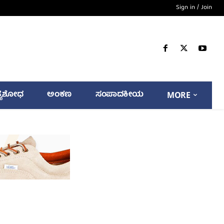
Sign in / Join
್ಯಶೋಧ
ಅಂಕಣ
ಸಂಪಾದಕೀಯ
MORE