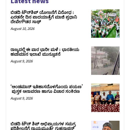
Latest news
ಬಿಡದಿ ಟೌನ್‌ಶಿಪ್‌ ಯೋಜನೆಗೆ ವಿರೋಧ :
ಎರಡನೇ ದಿನ ಪಾದಯಾತ್ರೆಗೆ ಮಾಜಿ ಪ್ರಧಾನಿ
ದೇವೇಗೌಡರ ಸಾಥ್‌
August 10, 2026
ರಾಜ್ಯದಲ್ಲಿ ಈ ವಾರ ಭಾರೀ ಮಳೆ : ಭಾರತೀಯ
ಹವಾಮಾನ ಇಲಾಖೆ ಮುನ್ಸೂಚನೆ
August 9, 2026
‘ಅಂಡಮಾನ್ ಇತಿಹಾಸದೊಳಗೊಂದು ಪಯಣ’
ಪುಸ್ತಕ ಅನಾವರಣ ಹಾಗೂ ವಿಚಾರ ಸಂಕಿರಣ
August 9, 2026
ಬಿಡದಿ ಟೌನ್ ಶಿಪ್ ಅಭಿಪ್ರಾಯಗಳ ಸಮಗ್ರ
ಪರಿಶೀಲನೆಗೆ ನ್ಯಾಯಮೂರ್ತಿ ಗುಹನಾಥನ್