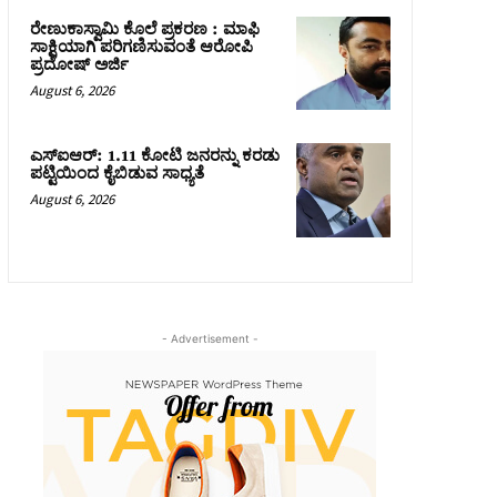
ರೇಣುಕಾಸ್ವಾಮಿ ಕೊಲೆ ಪ್ರಕರಣ : ಮಾಫಿ
ಸಾಕ್ಷಿಯಾಗಿ ಪರಿಗಣಿಸುವಂತೆ ಆರೋಪಿ
ಪ್ರದೋಷ್‌ ಅರ್ಜಿ
August 6, 2026
ಎಸ್‌ಐಆರ್‌: 1.11 ಕೋಟಿ ಜನರನ್ನು ಕರಡು
ಪಟ್ಟಿಯಿಂದ ಕೈಬಿಡುವ ಸಾಧ್ಯತೆ
August 6, 2026
- Advertisement -