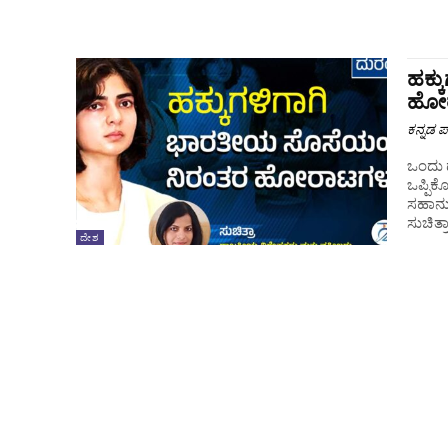
ಹಕ್
ಹೋ
ಕನ್ನಡ ಪ್
ಒಂದು ದುರಂತ ಕಥೆ ವಿಧವೆಯರನ
ಒಪ್ಪಿ
ಸಹಾನು
ಸುಚಿತ್
ದೇಶ