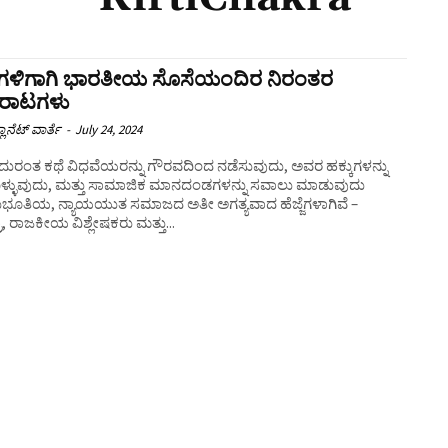
ಕುಗಳಿಗಾಗಿ ಭಾರತೀಯ ಸೊಸೆಯಂದಿರ ನಿರಂತರ
ರಾಟಗಳು
ಲಾನೆಟ್ ವಾರ್ತೆ
-
July 24, 2024
್ನು ಗೌರವದಿಂದ ನಡೆಸುವುದು, ಅವರ ಹಕ್ಕುಗಳನ್ನು
ಕೊಳ್ಳುವುದು, ಮತ್ತು ಸಾಮಾಜಿಕ ಮಾನದಂಡಗಳನ್ನು ಸವಾಲು ಮಾಡುವುದು
ಭೂತಿಯ, ನ್ಯಾಯಯುತ ಸಮಾಜದ ಅತೀ ಅಗತ್ಯವಾದ ಹೆಜ್ಜೆಗಳಾಗಿವೆ –
ರಾ, ರಾಜಕೀಯ ವಿಶ್ಲೇಷಕರು ಮತ್ತು...