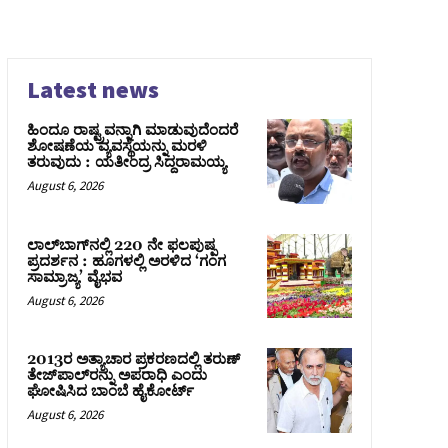
Latest news
ಹಿಂದೂ ರಾಷ್ಟ್ರವನ್ನಾಗಿ ಮಾಡುವುದೆಂದರೆ
ಶೋಷಣೆಯ ವ್ಯವಸ್ಥೆಯನ್ನು ಮರಳಿ
ತರುವುದು : ಯತೀಂದ್ರ ಸಿದ್ದರಾಮಯ್ಯ
August 6, 2026
ಲಾಲ್‍ಬಾಗ್‍ನಲ್ಲಿ 220 ನೇ ಫಲಪುಷ್ಪ
ಪ್ರದರ್ಶನ : ಹೂಗಳಲ್ಲಿ ಅರಳಿದ ‘ಗಂಗ
ಸಾಮ್ರಾಜ್ಯ’ ವೈಭವ
August 6, 2026
2013ರ ಅತ್ಯಾಚಾರ ಪ್ರಕರಣದಲ್ಲಿ ತರುಣ್
ತೇಜ್‌ಪಾಲ್‌ರನ್ನು ಅಪರಾಧಿ ಎಂದು
ಘೋಷಿಸಿದ ಬಾಂಬೆ ಹೈಕೋರ್ಟ್
August 6, 2026