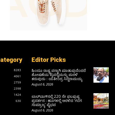
Category
Editor Picks
ಹಿಂದೂ ರಾಷ್ಟ್ರವನ್ನಾಗಿ ಮಾಡುವುದೆಂದರೆ
8283
ಶೋಷಣೆಯ ವ್ಯವಸ್ಥೆಯನ್ನು ಮರಳಿ
4061
ತರುವುದು : ಯತೀಂದ್ರ ಸಿದ್ದರಾಮಯ್ಯ
2759
August 6, 2026
2398
1424
ಲಾಲ್‍ಬಾಗ್‍ನಲ್ಲಿ 220 ನೇ ಫಲಪುಷ್ಪ
ಪ್ರದರ್ಶನ : ಹೂಗಳಲ್ಲಿ ಅರಳಿದ ‘ಗಂಗ
630
ಸಾಮ್ರಾಜ್ಯ’ ವೈಭವ
August 6, 2026