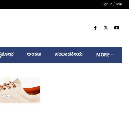
Sign in / Join
್ಯಶೋಧ
ಅಂಕಣ
ಸಂಪಾದಕೀಯ
MORE