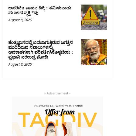
ಅಪರಿಚಿತ ವಾಹನ ಡಿಕ್ಕಿ : ತಮಿಳುನಾಡು
ಮೂಲದ ವ್ಯಕ್ತಿ *ವು
August 8, 2026
ತಂತ್ರಜ್ಞಾನದಲ್ಲಿ ಬದಲಾಗುತ್ತಿರುವ ಜಗತ್ತಿನ
ಮುಂದಿರುವ ಸವಾಲುಗಳನ್ನು
ಅವಕಾಶಗಳಾಗಿ ಪರಿವರ್ತಿಸಿಕೊಳ್ಳಬೇಕು :
ಪ್ರಧಾನಿ ನರೇಂದ್ರ ಮೋದಿ
August 8, 2026
- Advertisement -