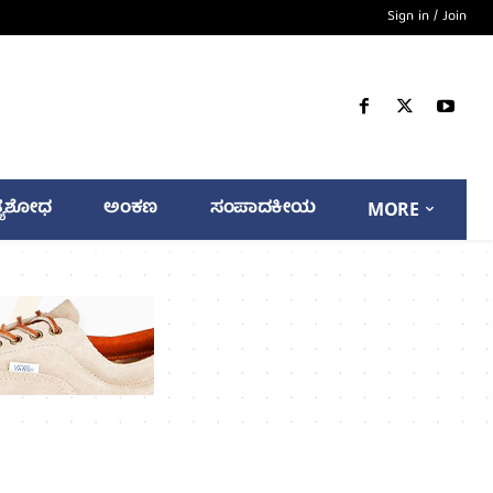
Sign in / Join
್ಯಶೋಧ
ಅಂಕಣ
ಸಂಪಾದಕೀಯ
MORE