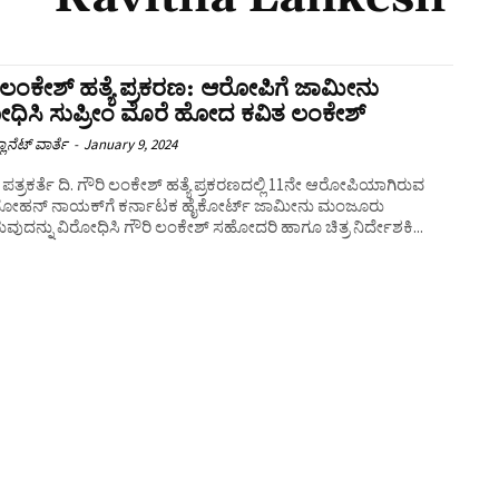
 ಲಂಕೇಶ್ ಹತ್ಯೆ ಪ್ರಕರಣ: ಆರೋಪಿಗೆ ಜಾಮೀನು
ಧಿಸಿ ಸುಪ್ರೀಂ ಮೊರೆ ಹೋದ ಕವಿತ ಲಂಕೇಶ್
ಲಾನೆಟ್ ವಾರ್ತೆ
-
January 9, 2024
ಪತ್ರಕರ್ತೆ ದಿ. ಗೌರಿ ಲಂಕೇಶ್ ಹತ್ಯೆ ಪ್ರಕರಣದಲ್ಲಿ 11ನೇ ಆರೋಪಿಯಾಗಿರುವ
ಮೋಹನ್ ನಾಯಕ್‌ಗೆ ಕರ್ನಾಟಕ ಹೈಕೋರ್ಟ್‌ ಜಾಮೀನು ಮಂಜೂರು
ವುದನ್ನು ವಿರೋಧಿಸಿ ಗೌರಿ ಲಂಕೇಶ್ ಸಹೋದರಿ ಹಾಗೂ ಚಿತ್ರ ನಿರ್ದೇಶಕಿ...