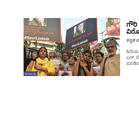
ಗೌರಿ
ವಿರೋ
ಕನ್ನಡ ಪ್
ಹಿರಿಯ 
ಎನ್. 
ಮಾಡಿರು
ಕಾನೂನು