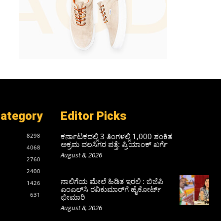
Category
Editor Picks
ಕರ್ನಾಟಕದಲ್ಲಿ 3 ತಿಂಗಳಲ್ಲಿ 1,000 ಶಂಕಿತ
8298
ಅಕ್ರಮ ವಲಸಿಗರ ಪತ್ತೆ: ಪ್ರಿಯಾಂಕ್‌ ಖರ್ಗೆ
4068
August 8, 2026
2760
2400
ನಾಲಿಗೆಯ ಮೇಲೆ ಹಿಡಿತ ಇರಲಿ : ಬಿಜೆಪಿ
1426
ಎಂಎಲ್‌ಸಿ ರವಿಕುಮಾರ್‌ಗೆ ಹೈಕೋರ್ಟ್
631
ಛೀಮಾರಿ
August 8, 2026