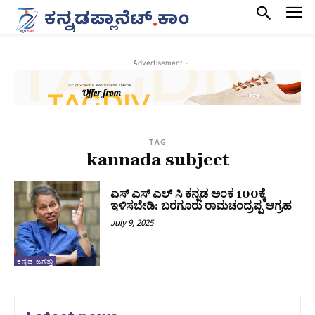
- Advertisement -
TAG
kannada subject
ಎಸ್‌ ಎಸ್‌ ಎಲ್‌ ಸಿ ಕನ್ನಡ ಅಂಕ 100ಕ್ಕೆ
ಇಳಿಸಬೇಡಿ: ಬರಗೂರು ರಾಮಚಂದ್ರಪ್ಪ ಆಗ್ರಹ
July 9, 2025
ಕನ್ನಡ ಜಗತ್ತು