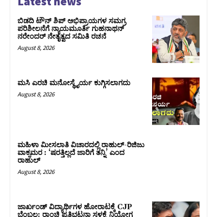
Latest news
ಬಿಡದಿ ಟೌನ್ ಶಿಪ್ ಅಭಿಪ್ರಾಯಗಳ ಸಮಗ್ರ
ಪರಿಶೀಲನೆಗೆ ನ್ಯಾಯಮೂರ್ತಿ ಗುಹನಾಥನ್
ನರೇಂದರ್ ನೇತೃತ್ವದ ಸಮಿತಿ ರಚನೆ
August 8, 2026
ಮಸಿ ಎರಚಿ ಮನೋಸ್ಥೈರ್ಯ ಕುಗ್ಗಿಸಲಾಗದು
August 8, 2026
ಮಹಿಳಾ ಮೀಸಲಾತಿ ವಿಚಾರದಲ್ಲಿ ರಾಹುಲ್‌-ರಿಜಿಜು
ವಾಕ್ಸಮರ : ‘ಷರತ್ತಿಲ್ಲದೆ ಜಾರಿಗೆ ತನ್ನಿ’ ಎಂದ
ರಾಹುಲ್‌
August 8, 2026
ಜಾರ್ಖಂಡ್‌ ವಿದ್ಯಾರ್ಥಿಗಳ ಹೋರಾಟಕ್ಕೆ CJP
ಬೆಂಬಲ: ರಾಂಚಿ ಪ್ರತಿಭಟನಾ ಸ್ಥಳಕ್ಕೆ ನಿಯೋಗ