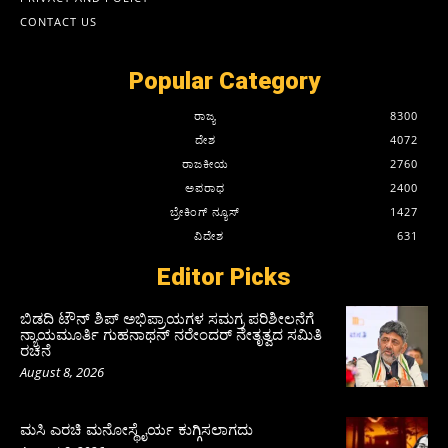
CONTACT US
Popular Category
ರಾಜ್ಯ
8300
ದೇಶ
4072
ರಾಜಕೀಯ
2760
ಅಪರಾಧ
2400
ಬ್ರೇಕಿಂಗ್ ನ್ಯೂಸ್
1427
ವಿದೇಶ
631
Editor Picks
ಬಿಡದಿ ಟೌನ್ ಶಿಪ್ ಅಭಿಪ್ರಾಯಗಳ ಸಮಗ್ರ ಪರಿಶೀಲನೆಗೆ
ನ್ಯಾಯಮೂರ್ತಿ ಗುಹನಾಥನ್ ನರೇಂದರ್ ನೇತೃತ್ವದ ಸಮಿತಿ
ರಚನೆ
August 8, 2026
ಮಸಿ ಎರಚಿ ಮನೋಸ್ಥೈರ್ಯ ಕುಗ್ಗಿಸಲಾಗದು