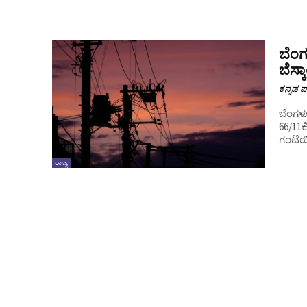
ಬೆಂಗ
ಬೆಸ್ಕ
ಕನ್ನಡ ಪ್
ಬೆಂಗಳೂ
66/11ಕ
ಗಂಟೆಯಿ
ರಾಜ್ಯ