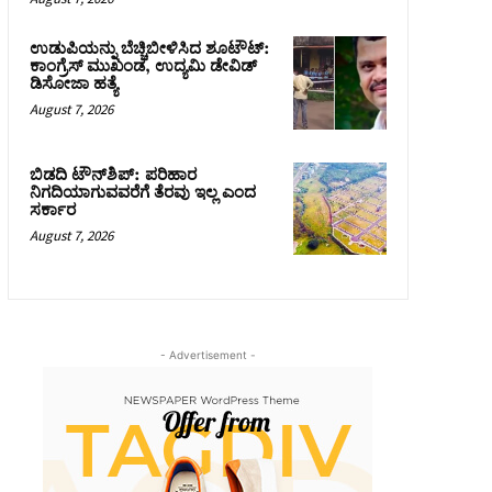
ಉಡುಪಿಯನ್ನು ಬೆಚ್ಚಿಬೀಳಿಸಿದ ಶೂಟೌಟ್‌:
ಕಾಂಗ್ರೆಸ್‌ ಮುಖಂಡ, ಉದ್ಯಮಿ ಡೇವಿಡ್
ಡಿಸೋಜಾ ಹತ್ಯೆ
August 7, 2026
ಬಿಡದಿ ಟೌನ್‌ಶಿಪ್‌: ಪರಿಹಾರ
ನಿಗದಿಯಾಗುವವರೆಗೆ ತೆರವು ಇಲ್ಲ ಎಂದ
ಸರ್ಕಾರ
August 7, 2026
- Advertisement -