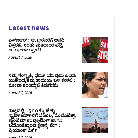
Latest news
ಎಸ್‌ಐಆರ್‌ : ಆ.17ರವರೆಗೆ ಅವಧಿ
ವಿಸ್ತರಣೆ, ಕರಡು ಮತದಾರರ ಪಟ್ಟಿ
ಆ.24ರಂದು ಪ್ರಕಟ
August 7, 2026
ನಮ್ಮ ಸಂಸ್ಕೃತಿ, ಧರ್ಮ ಯಾವುದು ಎಂದು
ಯತೀಂದ್ರ ತಮ್ಮ ತಾಯಿಯ ಬಳಿ ಕೇಳಲಿ :
ಶೋಭಾ ಕರಂದ್ಲಾಜೆ ತಿರುಗೇಟು
August 7, 2026
ರಾಜ್ಯದಲ್ಲಿ 1,500ಕ್ಕೂ ಹೆಚ್ಚು
ಸ್ಟಾರ್ಟ್‌ಅಪ್‌ಗಳಿಗೆ ಬೆಂಬಲ, ರೊಬೊಟಿಕ್ಸ್,
ಕ್ವಾಂಟಮ್ ಕಂಪ್ಯೂಟಿಂಗ್ ಹಾಗೂ
ಬಯೋಟೆಕ್ನಾಲಜಿ ಕ್ಷೇತ್ರಕ್ಕೆ ವೇಗ :
ಪ್ರಿಯಾಂಕ್‌ ಖರ್ಗೆ
August 7, 2026