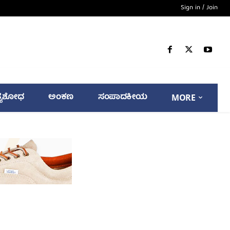
Sign in / Join
್ಯಶೋಧ
ಅಂಕಣ
ಸಂಪಾದಕೀಯ
MORE