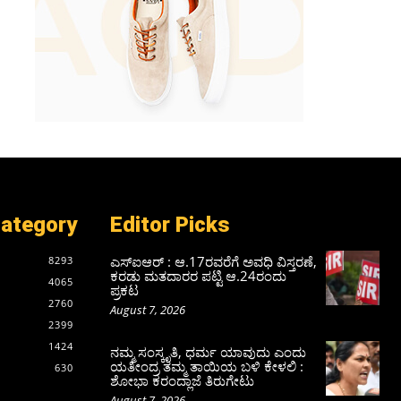
Category
Editor Picks
ಎಸ್‌ಐಆರ್‌ : ಆ.17ರವರೆಗೆ ಅವಧಿ ವಿಸ್ತರಣೆ,
8293
ಕರಡು ಮತದಾರರ ಪಟ್ಟಿ ಆ.24ರಂದು
4065
ಪ್ರಕಟ
2760
August 7, 2026
2399
1424
ನಮ್ಮ ಸಂಸ್ಕೃತಿ, ಧರ್ಮ ಯಾವುದು ಎಂದು
ಯತೀಂದ್ರ ತಮ್ಮ ತಾಯಿಯ ಬಳಿ ಕೇಳಲಿ :
630
ಶೋಭಾ ಕರಂದ್ಲಾಜೆ ತಿರುಗೇಟು
August 7, 2026