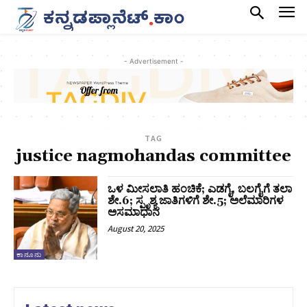
- Advertisement -
TAG
justice nagmohandas committee
ಒಳ ಮೀಸಲಾತಿ ಹಂಚಿಕೆ; ಎಡಗೈ, ಬಲಗೈಗೆ ತಲಾ
ಶೇ.6; ಸ್ಪೃಶ್ಯ ಜಾತಿಗಳಿಗೆ ಶೇ.5; ಅಲೆಮಾರಿಗಳ
ಅಸಮಾಧಾನ
August 20, 2025
ಕಾನೂನು