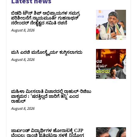
Latest news
ಬಿಡದಿ ಟೌನ್ ಶಿಪ್ ಅಭಿಪ್ರಾಯಗಳ ಸಮಗ್ರ
ಪರಿಶೀಲನೆಗೆ ನ್ಯಾಯಮೂರ್ತಿ ಗುಹನಾಥನ್
ನರೇಂದರ್ ನೇತೃತ್ವದ ಸಮಿತಿ ರಚನೆ
August 8, 2026
ಮಸಿ ಎರಚಿ ಮನೋಸ್ಥೈರ್ಯ ಕುಗ್ಗಿಸಲಾಗದು
August 8, 2026
ಮಹಿಳಾ ಮೀಸಲಾತಿ ವಿಚಾರದಲ್ಲಿ ರಾಹುಲ್‌-ರಿಜಿಜು
ವಾಕ್ಸಮರ : ‘ಷರತ್ತಿಲ್ಲದೆ ಜಾರಿಗೆ ತನ್ನಿ’ ಎಂದ
ರಾಹುಲ್‌
August 8, 2026
ಜಾರ್ಖಂಡ್‌ ವಿದ್ಯಾರ್ಥಿಗಳ ಹೋರಾಟಕ್ಕೆ CJP
ಬೆಂಬಲ: ರಾಂಚಿ ಪ್ರತಿಭಟನಾ ಸ್ಥಳಕ್ಕೆ ನಿಯೋಗ