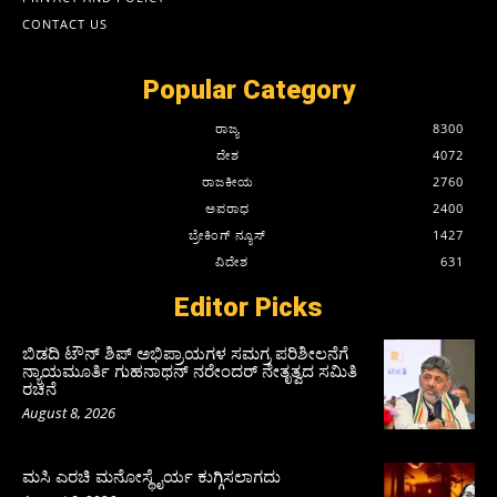
CONTACT US
Popular Category
ರಾಜ್ಯ
8300
ದೇಶ
4072
ರಾಜಕೀಯ
2760
ಅಪರಾಧ
2400
ಬ್ರೇಕಿಂಗ್ ನ್ಯೂಸ್
1427
ವಿದೇಶ
631
Editor Picks
ಬಿಡದಿ ಟೌನ್ ಶಿಪ್ ಅಭಿಪ್ರಾಯಗಳ ಸಮಗ್ರ ಪರಿಶೀಲನೆಗೆ
ನ್ಯಾಯಮೂರ್ತಿ ಗುಹನಾಥನ್ ನರೇಂದರ್ ನೇತೃತ್ವದ ಸಮಿತಿ
ರಚನೆ
August 8, 2026
ಮಸಿ ಎರಚಿ ಮನೋಸ್ಥೈರ್ಯ ಕುಗ್ಗಿಸಲಾಗದು