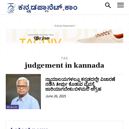
- Advertisement -
TAG
judgement in kannada
ನ್ಯಾಯಾಲಯಗಳಲ್ಲೂ ಕನ್ನಡದಲ್ಲೇ ವಿಚಾರಣೆ
ನಡೆಸಿ ತೀರ್ಪು ಕೊಡುವ ವ್ಯವಸ್ಥೆ
ಜಾರಿಯಾಗಬೇಕು:ಬಿಳಿಮಲೆ ಆಗ್ರಹ
June 26, 2025
ಕಾನೂನು