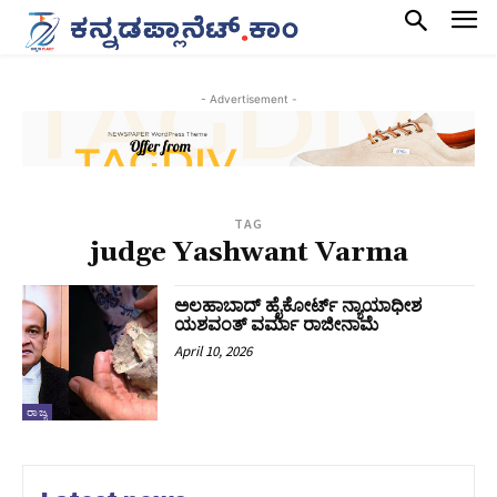
- Advertisement -
TAG
judge Yashwant Varma
ಅಲಹಾಬಾದ್ ಹೈಕೋರ್ಟ್ ನ್ಯಾಯಾಧೀಶ
ಯಶವಂತ್ ವರ್ಮಾ ರಾಜೀನಾಮೆ
April 10, 2026
ರಾಜ್ಯ