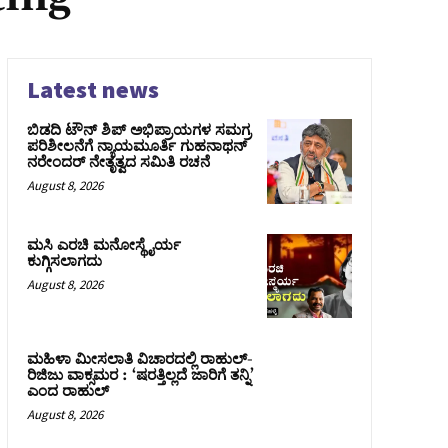
Latest news
ಬಿಡದಿ ಟೌನ್ ಶಿಪ್ ಅಭಿಪ್ರಾಯಗಳ ಸಮಗ್ರ
ಪರಿಶೀಲನೆಗೆ ನ್ಯಾಯಮೂರ್ತಿ ಗುಹನಾಥನ್
ನರೇಂದರ್ ನೇತೃತ್ವದ ಸಮಿತಿ ರಚನೆ
August 8, 2026
ಮಸಿ ಎರಚಿ ಮನೋಸ್ಥೈರ್ಯ
ಕುಗ್ಗಿಸಲಾಗದು
August 8, 2026
ಮಹಿಳಾ ಮೀಸಲಾತಿ ವಿಚಾರದಲ್ಲಿ ರಾಹುಲ್‌-
ರಿಜಿಜು ವಾಕ್ಸಮರ : ‘ಷರತ್ತಿಲ್ಲದೆ ಜಾರಿಗೆ ತನ್ನಿ’
ಎಂದ ರಾಹುಲ್‌
August 8, 2026