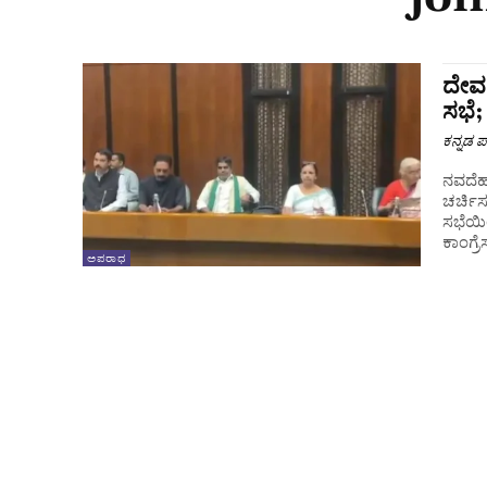
ದೇವನ
ಸಭೆ;
ಕನ್ನಡ ಪ್
ನವದೆಹ
ಚರ್ಚಿ
ಸಭೆಯಿಂದ ಬಿಜ
ಕಾಂಗ್ರೆಸ
ಅಪರಾಧ