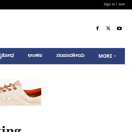
Sign in / Join
್ಯಶೋಧ
ಅಂಕಣ
ಸಂಪಾದಕೀಯ
MORE
ting