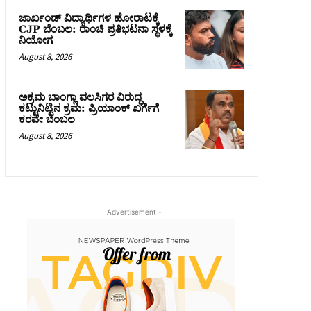
ಜಾರ್ಖಂಡ್‌ ವಿದ್ಯಾರ್ಥಿಗಳ ಹೋರಾಟಕ್ಕೆ
CJP ಬೆಂಬಲ: ರಾಂಚಿ ಪ್ರತಿಭಟನಾ ಸ್ಥಳಕ್ಕೆ
ನಿಯೋಗ
August 8, 2026
ಅಕ್ರಮ ಬಾಂಗ್ಲಾ ವಲಸಿಗರ ವಿರುದ್ಧ
ಕಟ್ಟುನಿಟ್ಟಿನ ಕ್ರಮ: ಪ್ರಿಯಾಂಕ್ ಖರ್ಗೆಗೆ
ಕರವೇ ಬೆಂಬಲ
August 8, 2026
- Advertisement -