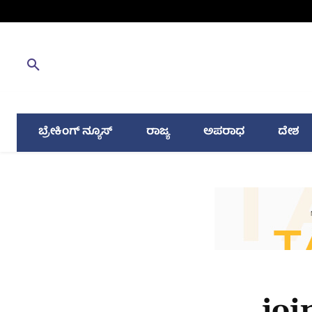
ಬ್ರೇಕಿಂಗ್ ನ್ಯೂಸ್
ರಾಜ್ಯ
ಅಪರಾಧ
ದೇಶ
joi