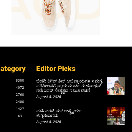
Category
Editor Picks
ಬಿಡದಿ ಟೌನ್ ಶಿಪ್ ಅಭಿಪ್ರಾಯಗಳ ಸಮಗ್ರ
8300
ಪರಿಶೀಲನೆಗೆ ನ್ಯಾಯಮೂರ್ತಿ ಗುಹನಾಥನ್
4072
ನರೇಂದರ್ ನೇತೃತ್ವದ ಸಮಿತಿ ರಚನೆ
2760
August 8, 2026
2400
1427
ಮಸಿ ಎರಚಿ ಮನೋಸ್ಥೈರ್ಯ
ಕುಗ್ಗಿಸಲಾಗದು
631
August 8, 2026