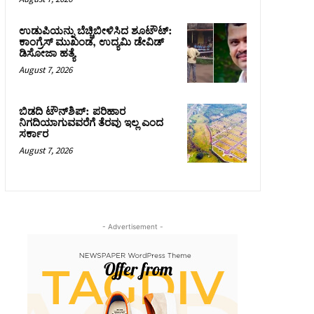
ಉಡುಪಿಯನ್ನು ಬೆಚ್ಚಿಬೀಳಿಸಿದ ಶೂಟೌಟ್‌:
ಕಾಂಗ್ರೆಸ್‌ ಮುಖಂಡ, ಉದ್ಯಮಿ ಡೇವಿಡ್
ಡಿಸೋಜಾ ಹತ್ಯೆ
August 7, 2026
ಬಿಡದಿ ಟೌನ್‌ಶಿಪ್‌: ಪರಿಹಾರ
ನಿಗದಿಯಾಗುವವರೆಗೆ ತೆರವು ಇಲ್ಲ ಎಂದ
ಸರ್ಕಾರ
August 7, 2026
- Advertisement -