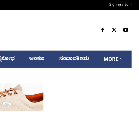
Sign in / Join
್ಯಶೋಧ
ಅಂಕಣ
ಸಂಪಾದಕೀಯ
MORE