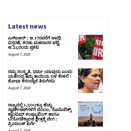
Latest news
ಎಸ್‌ಐಆರ್‌ : ಆ.17ರವರೆಗೆ ಅವಧಿ
ವಿಸ್ತರಣೆ, ಕರಡು ಮತದಾರರ ಪಟ್ಟಿ
ಆ.24ರಂದು ಪ್ರಕಟ
August 7, 2026
ನಮ್ಮ ಸಂಸ್ಕೃತಿ, ಧರ್ಮ ಯಾವುದು ಎಂದು
ಯತೀಂದ್ರ ತಮ್ಮ ತಾಯಿಯ ಬಳಿ ಕೇಳಲಿ :
ಶೋಭಾ ಕರಂದ್ಲಾಜೆ ತಿರುಗೇಟು
August 7, 2026
ರಾಜ್ಯದಲ್ಲಿ 1,500ಕ್ಕೂ ಹೆಚ್ಚು
ಸ್ಟಾರ್ಟ್‌ಅಪ್‌ಗಳಿಗೆ ಬೆಂಬಲ, ರೊಬೊಟಿಕ್ಸ್,
ಕ್ವಾಂಟಮ್ ಕಂಪ್ಯೂಟಿಂಗ್ ಹಾಗೂ
ಬಯೋಟೆಕ್ನಾಲಜಿ ಕ್ಷೇತ್ರಕ್ಕೆ ವೇಗ :
ಪ್ರಿಯಾಂಕ್‌ ಖರ್ಗೆ
August 7, 2026