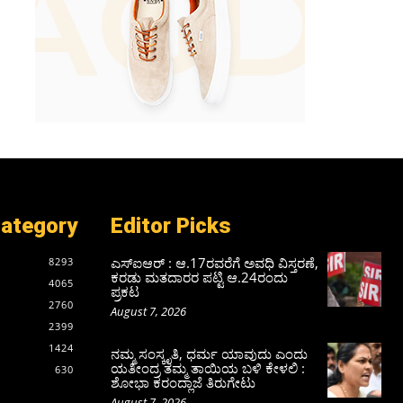
Category
Editor Picks
ಎಸ್‌ಐಆರ್‌ : ಆ.17ರವರೆಗೆ ಅವಧಿ ವಿಸ್ತರಣೆ,
8293
ಕರಡು ಮತದಾರರ ಪಟ್ಟಿ ಆ.24ರಂದು
4065
ಪ್ರಕಟ
2760
August 7, 2026
2399
1424
ನಮ್ಮ ಸಂಸ್ಕೃತಿ, ಧರ್ಮ ಯಾವುದು ಎಂದು
ಯತೀಂದ್ರ ತಮ್ಮ ತಾಯಿಯ ಬಳಿ ಕೇಳಲಿ :
630
ಶೋಭಾ ಕರಂದ್ಲಾಜೆ ತಿರುಗೇಟು
August 7, 2026