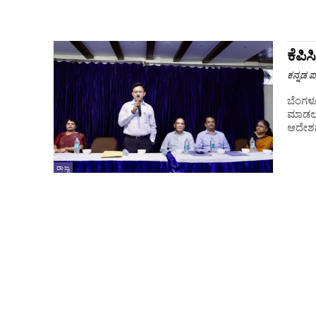
ಕೆಪಿ
ಕನ್ನಡ ಪ್
ಬೆಂಗಳೂ
ಮಾಡಲಾಗ
ಆದೇಶಗಳ
ರಾಜ್ಯ