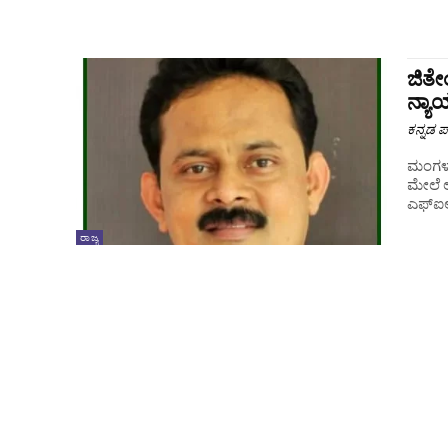
ಜಿತೇ
ನ್ಯ
ಕನ್ನಡ ಪ್
ಮಂಗಳೂರ
ಮೇಲೆ ಲೋ
ಎಫ್ಐಆ
ರಾಜ್ಯ