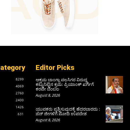
Category
Editor Picks
ಅಕ್ರಮ ಬಾಂಗ್ಲಾ ವಲಸಿಗರ ವಿರುದ್ಧ
8299
ಕಟ್ಟುನಿಟ್ಟಿನ ಕ್ರಮ: ಪ್ರಿಯಾಂಕ್ ಖರ್ಗೆಗೆ
4069
ಕರವೇ ಬೆಂಬಲ
2760
August 8, 2026
2400
1426
ಯುವಕರು ಪ್ರಶ್ನಿಸುವುದಕ್ಕೆ ಹೆದರಬಾರದು :
ಜೆನ್‌ ಜೀಗಳಿಗೆ ಮೋದಿ ಉಪದೇಶ
631
August 8, 2026