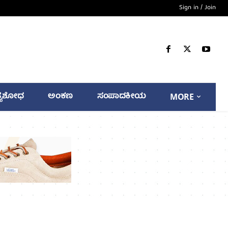
Sign in / Join
್ಯಶೋಧ
ಅಂಕಣ
ಸಂಪಾದಕೀಯ
MORE