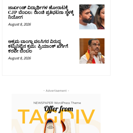
ಜಾರ್ಖಂಡ್‌ ವಿದ್ಯಾರ್ಥಿಗಳ ಹೋರಾಟಕ್ಕೆ
CJP ಬೆಂಬಲ: ರಾಂಚಿ ಪ್ರತಿಭಟನಾ ಸ್ಥಳಕ್ಕೆ
ನಿಯೋಗ
August 8, 2026
ಅಕ್ರಮ ಬಾಂಗ್ಲಾ ವಲಸಿಗರ ವಿರುದ್ಧ
ಕಟ್ಟುನಿಟ್ಟಿನ ಕ್ರಮ: ಪ್ರಿಯಾಂಕ್ ಖರ್ಗೆಗೆ
ಕರವೇ ಬೆಂಬಲ
August 8, 2026
- Advertisement -