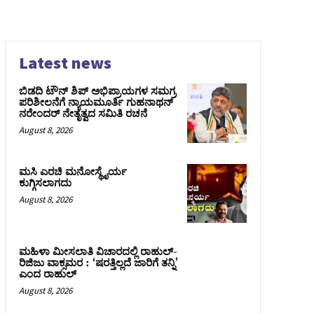
Latest news
ಬಿಡದಿ ಟೌನ್ ಶಿಪ್ ಅಭಿಪ್ರಾಯಗಳ ಸಮಗ್ರ
ಪರಿಶೀಲನೆಗೆ ನ್ಯಾಯಮೂರ್ತಿ ಗುಹನಾಥನ್
ನರೇಂದರ್ ನೇತೃತ್ವದ ಸಮಿತಿ ರಚನೆ
August 8, 2026
ಮಸಿ ಎರಚಿ ಮನೋಸ್ಥೈರ್ಯ
ಕುಗ್ಗಿಸಲಾಗದು
August 8, 2026
ಮಹಿಳಾ ಮೀಸಲಾತಿ ವಿಚಾರದಲ್ಲಿ ರಾಹುಲ್‌-
ರಿಜಿಜು ವಾಕ್ಸಮರ : ‘ಷರತ್ತಿಲ್ಲದೆ ಜಾರಿಗೆ ತನ್ನಿ’
ಎಂದ ರಾಹುಲ್‌
August 8, 2026