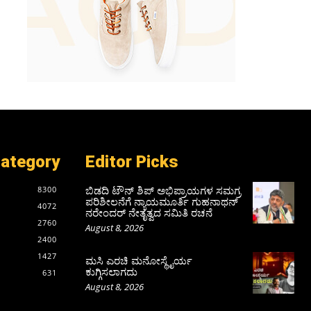
Category
Editor Picks
ಬಿಡದಿ ಟೌನ್ ಶಿಪ್ ಅಭಿಪ್ರಾಯಗಳ ಸಮಗ್ರ
8300
ಪರಿಶೀಲನೆಗೆ ನ್ಯಾಯಮೂರ್ತಿ ಗುಹನಾಥನ್
4072
ನರೇಂದರ್ ನೇತೃತ್ವದ ಸಮಿತಿ ರಚನೆ
2760
August 8, 2026
2400
1427
ಮಸಿ ಎರಚಿ ಮನೋಸ್ಥೈರ್ಯ
ಕುಗ್ಗಿಸಲಾಗದು
631
August 8, 2026