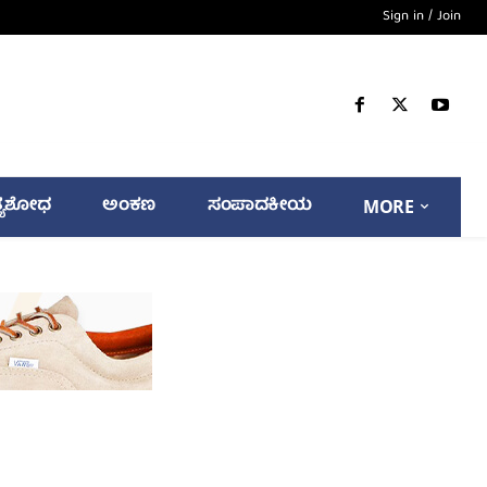
Sign in / Join
್ಯಶೋಧ
ಅಂಕಣ
ಸಂಪಾದಕೀಯ
MORE