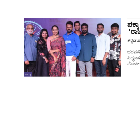
ಪಕ್ಕ
‘ರಾಜ
ಕನ್ನಡ ಪ್
ಭರವಸೆ
ಸಿದ್ಧ
ಮೊದಲ ಬ
ರಾಜ್ಯ