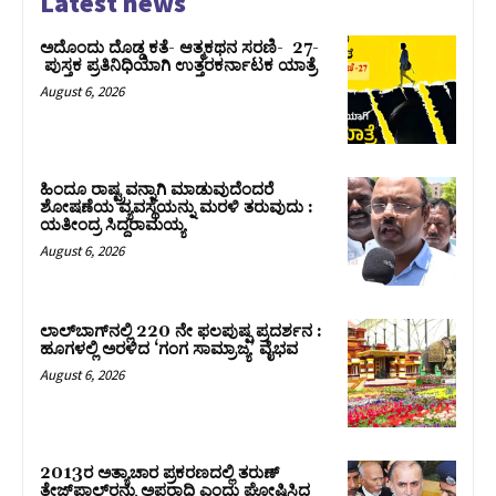
Latest news
ಅದೊಂದು ದೊಡ್ಡ ಕತೆ- ಆತ್ಮಕಥನ ಸರಣಿ- 27-
ಪುಸ್ತಕ ಪ್ರತಿನಿಧಿಯಾಗಿ ಉತ್ತರಕರ್ನಾಟಕ ಯಾತ್ರೆ
August 6, 2026
ಹಿಂದೂ ರಾಷ್ಟ್ರವನ್ನಾಗಿ ಮಾಡುವುದೆಂದರೆ
ಶೋಷಣೆಯ ವ್ಯವಸ್ಥೆಯನ್ನು ಮರಳಿ ತರುವುದು :
ಯತೀಂದ್ರ ಸಿದ್ದರಾಮಯ್ಯ
August 6, 2026
ಲಾಲ್‍ಬಾಗ್‍ನಲ್ಲಿ 220 ನೇ ಫಲಪುಷ್ಪ ಪ್ರದರ್ಶನ :
ಹೂಗಳಲ್ಲಿ ಅರಳಿದ ‘ಗಂಗ ಸಾಮ್ರಾಜ್ಯ’ ವೈಭವ
August 6, 2026
2013ರ ಅತ್ಯಾಚಾರ ಪ್ರಕರಣದಲ್ಲಿ ತರುಣ್
ತೇಜ್‌ಪಾಲ್‌ರನ್ನು ಅಪರಾಧಿ ಎಂದು ಘೋಷಿಸಿದ