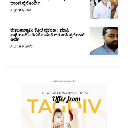
ಬಾಂಬೆ ಹೈಕೋರ್ಟ್
August 6, 2026
ರೇಣುಕಾಸ್ವಾಮಿ ಕೊಲೆ ಪ್ರಕರಣ : ಮಾಫಿ
ಸಾಕ್ಷಿಯಾಗಿ ಪರಿಗಣಿಸುವಂತೆ ಆರೋಪಿ ಪ್ರದೋಷ್‌
ಅರ್ಜಿ
August 6, 2026
- Advertisement -