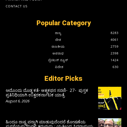
CONTACT US
Popular Category
ರಾಜ್ಯ
8283
ದೇಶ
4061
ರಾಜಕೀಯ
2759
ಅಪರಾಧ
2398
ಬ್ರೇಕಿಂಗ್ ನ್ಯೂಸ್
1424
ವಿದೇಶ
630
Editor Picks
ಅದೊಂದು ದೊಡ್ಡ ಕತೆ- ಆತ್ಮಕಥನ ಸರಣಿ- 27- ಪುಸ್ತಕ
ಪ್ರತಿನಿಧಿಯಾಗಿ ಉತ್ತರಕರ್ನಾಟಕ ಯಾತ್ರೆ
August 6, 2026
ಹಿಂದೂ ರಾಷ್ಟ್ರವನ್ನಾಗಿ ಮಾಡುವುದೆಂದರೆ ಶೋಷಣೆಯ
ವ್ಯವಸ್ಥೆಯನ್ನು ಮರಳಿ ತರುವುದು : ಯತೀಂದ್ರ ಸಿದ್ದರಾಮಯ್ಯ