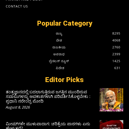
CONTACT US
Popular Category
ರಾಜ್ಯ
8295
ದೇಶ
4068
ರಾಜಕೀಯ
2760
ಅಪರಾಧ
2399
ಬ್ರೇಕಿಂಗ್ ನ್ಯೂಸ್
1425
ವಿದೇಶ
631
Editor Picks
ತಂತ್ರಜ್ಞಾನದಲ್ಲಿ ಬದಲಾಗುತ್ತಿರುವ ಜಗತ್ತಿನ ಮುಂದಿರುವ
ಸವಾಲುಗಳನ್ನು ಅವಕಾಶಗಳಾಗಿ ಪರಿವರ್ತಿಸಿಕೊಳ್ಳಬೇಕು :
ಪ್ರಧಾನಿ ನರೇಂದ್ರ ಮೋದಿ
August 8, 2026
ಮೀಮ್‌ಗಳೇ ಮುಳುವಾದಾಗ: ಚರಿತ್ರೆಯ ಪಾಠಗಳು ಏನು
ಹೇಳುತ್ತವೆ?