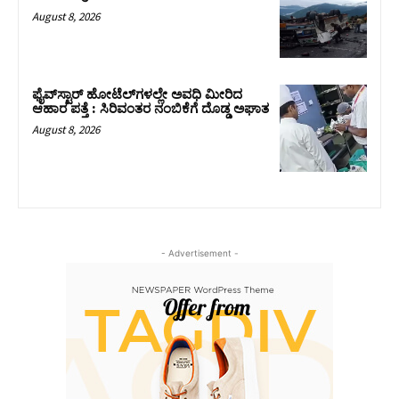
August 8, 2026
ಫೈವ್‌ಸ್ಟಾರ್ ಹೋಟೆಲ್‌ಗಳಲ್ಲೇ ಅವಧಿ ಮೀರಿದ
ಆಹಾರ ಪತ್ತೆ : ಸಿರಿವಂತರ ನಂಬಿಕೆಗೆ ದೊಡ್ಡ ಅಘಾತ
August 8, 2026
- Advertisement -