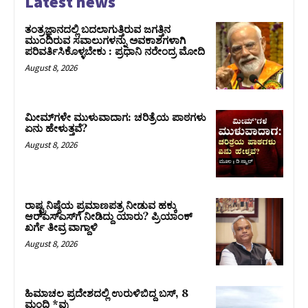
Latest news
ತಂತ್ರಜ್ಞಾನದಲ್ಲಿ ಬದಲಾಗುತ್ತಿರುವ ಜಗತ್ತಿನ
ಮುಂದಿರುವ ಸವಾಲುಗಳನ್ನು ಅವಕಾಶಗಳಾಗಿ
ಪರಿವರ್ತಿಸಿಕೊಳ್ಳಬೇಕು : ಪ್ರಧಾನಿ ನರೇಂದ್ರ ಮೋದಿ
August 8, 2026
ಮೀಮ್‌ಗಳೇ ಮುಳುವಾದಾಗ: ಚರಿತ್ರೆಯ ಪಾಠಗಳು
ಏನು ಹೇಳುತ್ತವೆ?
August 8, 2026
ರಾಷ್ಟ್ರನಿಷ್ಠೆಯ ಪ್ರಮಾಣಪತ್ರ ನೀಡುವ ಹಕ್ಕು
ಆರ್‌ಎಸ್‌ಎಸ್‌ಗೆ ನೀಡಿದ್ದು ಯಾರು? ಪ್ರಿಯಾಂಕ್
ಖರ್ಗೆ ತೀವ್ರ ವಾಗ್ದಾಳಿ
August 8, 2026
ಹಿಮಾಚಲ ಪ್ರದೇಶದಲ್ಲಿ ಉರುಳಿಬಿದ್ದ ಬಸ್‌, 8
ಮಂದಿ *ವು