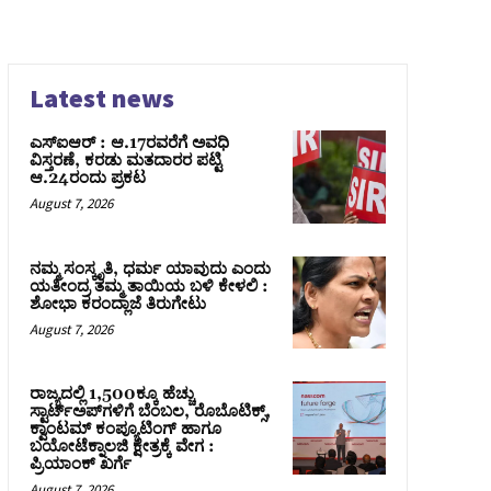
Latest news
ಎಸ್‌ಐಆರ್‌ : ಆ.17ರವರೆಗೆ ಅವಧಿ
ವಿಸ್ತರಣೆ, ಕರಡು ಮತದಾರರ ಪಟ್ಟಿ
ಆ.24ರಂದು ಪ್ರಕಟ
August 7, 2026
ನಮ್ಮ ಸಂಸ್ಕೃತಿ, ಧರ್ಮ ಯಾವುದು ಎಂದು
ಯತೀಂದ್ರ ತಮ್ಮ ತಾಯಿಯ ಬಳಿ ಕೇಳಲಿ :
ಶೋಭಾ ಕರಂದ್ಲಾಜೆ ತಿರುಗೇಟು
August 7, 2026
ರಾಜ್ಯದಲ್ಲಿ 1,500ಕ್ಕೂ ಹೆಚ್ಚು
ಸ್ಟಾರ್ಟ್‌ಅಪ್‌ಗಳಿಗೆ ಬೆಂಬಲ, ರೊಬೊಟಿಕ್ಸ್,
ಕ್ವಾಂಟಮ್ ಕಂಪ್ಯೂಟಿಂಗ್ ಹಾಗೂ
ಬಯೋಟೆಕ್ನಾಲಜಿ ಕ್ಷೇತ್ರಕ್ಕೆ ವೇಗ :
ಪ್ರಿಯಾಂಕ್‌ ಖರ್ಗೆ
August 7, 2026