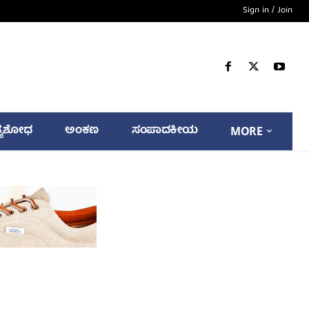
Sign in / Join
್ಯಶೋಧ
ಅಂಕಣ
ಸಂಪಾದಕೀಯ
MORE