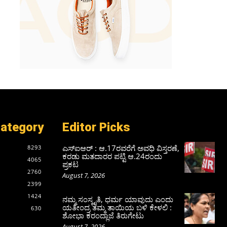
Category
Editor Picks
ಎಸ್‌ಐಆರ್‌ : ಆ.17ರವರೆಗೆ ಅವಧಿ ವಿಸ್ತರಣೆ,
8293
ಕರಡು ಮತದಾರರ ಪಟ್ಟಿ ಆ.24ರಂದು
4065
ಪ್ರಕಟ
2760
August 7, 2026
2399
1424
ನಮ್ಮ ಸಂಸ್ಕೃತಿ, ಧರ್ಮ ಯಾವುದು ಎಂದು
ಯತೀಂದ್ರ ತಮ್ಮ ತಾಯಿಯ ಬಳಿ ಕೇಳಲಿ :
630
ಶೋಭಾ ಕರಂದ್ಲಾಜೆ ತಿರುಗೇಟು
August 7, 2026