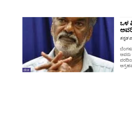
ಒಳ ಮ
ಅವರ
ಕನ್ನಡ ಪ್
ಬೆಂಗಳ
ಅವರು 
ವರದಿಯ
ದೇಶ