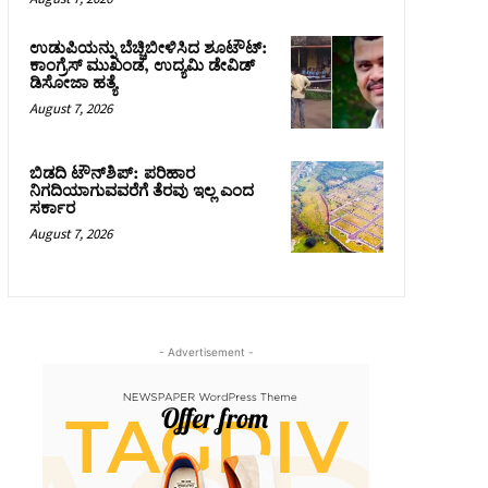
ಉಡುಪಿಯನ್ನು ಬೆಚ್ಚಿಬೀಳಿಸಿದ ಶೂಟೌಟ್‌:
ಕಾಂಗ್ರೆಸ್‌ ಮುಖಂಡ, ಉದ್ಯಮಿ ಡೇವಿಡ್
ಡಿಸೋಜಾ ಹತ್ಯೆ
August 7, 2026
ಬಿಡದಿ ಟೌನ್‌ಶಿಪ್‌: ಪರಿಹಾರ
ನಿಗದಿಯಾಗುವವರೆಗೆ ತೆರವು ಇಲ್ಲ ಎಂದ
ಸರ್ಕಾರ
August 7, 2026
- Advertisement -