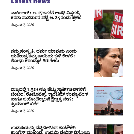
Latest news
ಎಸ್‌ಐಆರ್‌ : ಆ.17ರವರೆಗೆ ಅವಧಿ ವಿಸ್ತರಣೆ,
ಕರಡು ಮತದಾರರ ಪಟ್ಟಿ ಆ.24ರಂದು ಪ್ರಕಟ
August 7, 2026
ನಮ್ಮ ಸಂಸ್ಕೃತಿ, ಧರ್ಮ ಯಾವುದು ಎಂದು
ಯತೀಂದ್ರ ತಮ್ಮ ತಾಯಿಯ ಬಳಿ ಕೇಳಲಿ :
ಶೋಭಾ ಕರಂದ್ಲಾಜೆ ತಿರುಗೇಟು
August 7, 2026
ರಾಜ್ಯದಲ್ಲಿ 1,500ಕ್ಕೂ ಹೆಚ್ಚು ಸ್ಟಾರ್ಟ್‌ಅಪ್‌ಗಳಿಗೆ
ಬೆಂಬಲ, ರೊಬೊಟಿಕ್ಸ್, ಕ್ವಾಂಟಮ್ ಕಂಪ್ಯೂಟಿಂಗ್
ಹಾಗೂ ಬಯೋಟೆಕ್ನಾಲಜಿ ಕ್ಷೇತ್ರಕ್ಕೆ ವೇಗ :
ಪ್ರಿಯಾಂಕ್‌ ಖರ್ಗೆ
August 7, 2026
ಉಡುಪಿಯನ್ನು ಬೆಚ್ಚಿಬೀಳಿಸಿದ ಶೂಟೌಟ್‌:
ಕಾಂಗ್ರೆಸ್‌ ಮುಖಂಡ, ಉದ್ಯಮಿ ಡೇವಿಡ್ ಡಿಸೋಜಾ