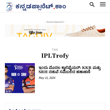
- Advertisement -
TAG
IPLTrofy
ಇಂದು ಮೊದಲ ಕ್ವಾಲಿಫೈಯರ್:‌ KKR ಮತ್ತು
SRH ನಡುವೆ ಸಮಬಲದ ಹಣಾಹಣಿ
May 21, 2024
ಕ್ರೀಡೆ