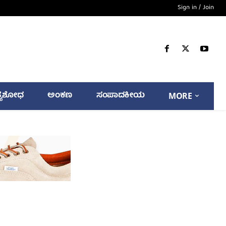
Sign in / Join
್ಯಶೋಧ
ಅಂಕಣ
ಸಂಪಾದಕೀಯ
MORE