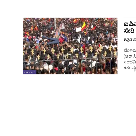
ಐಪಿಎ
ಸೇರ
ಕನ್ನಡ ಪ್
ಬೆಂಗಳೂ
(ಆರ್‌ 
ಸಂಭವಿಸ
ಕರ್ತವ್
ಅಪರಾಧ