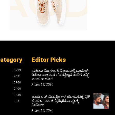
Category
Editor Picks
ಮಹಿಳಾ ಮೀಸಲಾತಿ ವಿಚಾರದಲ್ಲಿ ರಾಹುಲ್‌-
8299
ರಿಜಿಜು ವಾಕ್ಸಮರ : ‘ಷರತ್ತಿಲ್ಲದೆ ಜಾರಿಗೆ ತನ್ನಿ’
4071
ಎಂದ ರಾಹುಲ್‌
2760
August 8, 2026
2400
1426
ಜಾರ್ಖಂಡ್‌ ವಿದ್ಯಾರ್ಥಿಗಳ ಹೋರಾಟಕ್ಕೆ CJP
ಬೆಂಬಲ: ರಾಂಚಿ ಪ್ರತಿಭಟನಾ ಸ್ಥಳಕ್ಕೆ
631
ನಿಯೋಗ
August 8, 2026