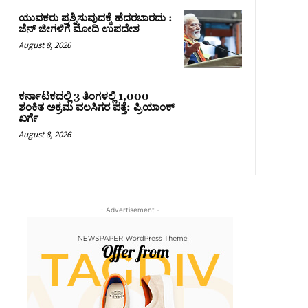
ಯುವಕರು ಪ್ರಶ್ನಿಸುವುದಕ್ಕೆ ಹೆದರಬಾರದು :
ಜೆನ್‌ ಜೀಗಳಿಗೆ ಮೋದಿ ಉಪದೇಶ
August 8, 2026
ಕರ್ನಾಟಕದಲ್ಲಿ 3 ತಿಂಗಳಲ್ಲಿ 1,000
ಶಂಕಿತ ಅಕ್ರಮ ವಲಸಿಗರ ಪತ್ತೆ: ಪ್ರಿಯಾಂಕ್‌
ಖರ್ಗೆ
August 8, 2026
- Advertisement -