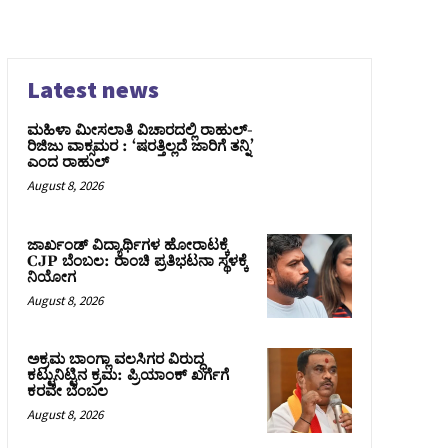
Latest news
ಮಹಿಳಾ ಮೀಸಲಾತಿ ವಿಚಾರದಲ್ಲಿ ರಾಹುಲ್‌-
ರಿಜಿಜು ವಾಕ್ಸಮರ : ‘ಷರತ್ತಿಲ್ಲದೆ ಜಾರಿಗೆ ತನ್ನಿ’
ಎಂದ ರಾಹುಲ್‌
August 8, 2026
ಜಾರ್ಖಂಡ್‌ ವಿದ್ಯಾರ್ಥಿಗಳ ಹೋರಾಟಕ್ಕೆ
CJP ಬೆಂಬಲ: ರಾಂಚಿ ಪ್ರತಿಭಟನಾ ಸ್ಥಳಕ್ಕೆ
ನಿಯೋಗ
August 8, 2026
ಅಕ್ರಮ ಬಾಂಗ್ಲಾ ವಲಸಿಗರ ವಿರುದ್ಧ
ಕಟ್ಟುನಿಟ್ಟಿನ ಕ್ರಮ: ಪ್ರಿಯಾಂಕ್ ಖರ್ಗೆಗೆ
ಕರವೇ ಬೆಂಬಲ
August 8, 2026