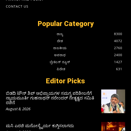
CONTACT US
Popular Category
ರಾಜ್ಯ
8300
ದೇಶ
4072
ರಾಜಕೀಯ
2760
ಅಪರಾಧ
2400
ಬ್ರೇಕಿಂಗ್ ನ್ಯೂಸ್
1427
ವಿದೇಶ
631
Editor Picks
ಬಿಡದಿ ಟೌನ್ ಶಿಪ್ ಅಭಿಪ್ರಾಯಗಳ ಸಮಗ್ರ ಪರಿಶೀಲನೆಗೆ
ನ್ಯಾಯಮೂರ್ತಿ ಗುಹನಾಥನ್ ನರೇಂದರ್ ನೇತೃತ್ವದ ಸಮಿತಿ
ರಚನೆ
August 8, 2026
ಮಸಿ ಎರಚಿ ಮನೋಸ್ಥೈರ್ಯ ಕುಗ್ಗಿಸಲಾಗದು