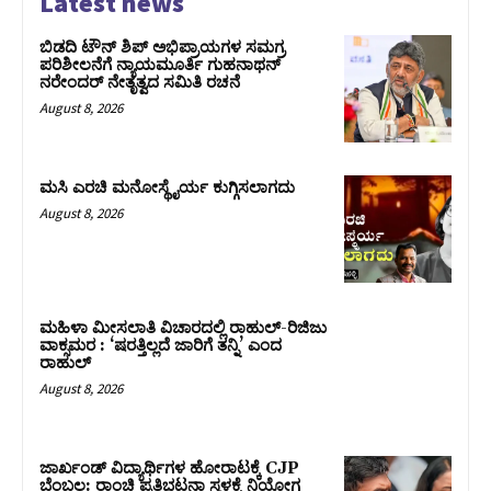
Latest news
ಬಿಡದಿ ಟೌನ್ ಶಿಪ್ ಅಭಿಪ್ರಾಯಗಳ ಸಮಗ್ರ
ಪರಿಶೀಲನೆಗೆ ನ್ಯಾಯಮೂರ್ತಿ ಗುಹನಾಥನ್
ನರೇಂದರ್ ನೇತೃತ್ವದ ಸಮಿತಿ ರಚನೆ
August 8, 2026
ಮಸಿ ಎರಚಿ ಮನೋಸ್ಥೈರ್ಯ ಕುಗ್ಗಿಸಲಾಗದು
August 8, 2026
ಮಹಿಳಾ ಮೀಸಲಾತಿ ವಿಚಾರದಲ್ಲಿ ರಾಹುಲ್‌-ರಿಜಿಜು
ವಾಕ್ಸಮರ : ‘ಷರತ್ತಿಲ್ಲದೆ ಜಾರಿಗೆ ತನ್ನಿ’ ಎಂದ
ರಾಹುಲ್‌
August 8, 2026
ಜಾರ್ಖಂಡ್‌ ವಿದ್ಯಾರ್ಥಿಗಳ ಹೋರಾಟಕ್ಕೆ CJP
ಬೆಂಬಲ: ರಾಂಚಿ ಪ್ರತಿಭಟನಾ ಸ್ಥಳಕ್ಕೆ ನಿಯೋಗ