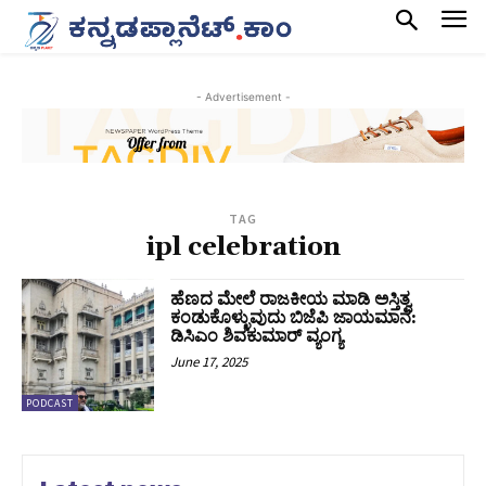
- Advertisement -
TAG
ipl celebration
ಹೆಣದ ಮೇಲೆ ರಾಜಕೀಯ ಮಾಡಿ ಅಸ್ತಿತ್ವ
ಕಂಡುಕೊಳ್ಳುವುದು ಬಿಜೆಪಿ ಜಾಯಮಾನ:
ಡಿಸಿಎಂ ಶಿವಕುಮಾರ್‌ ವ್ಯಂಗ್ಯ
June 17, 2025
PODCAST