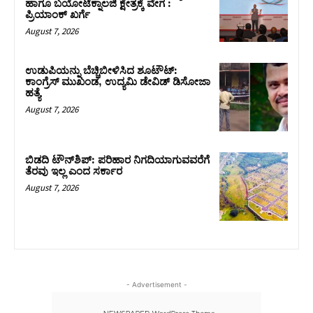
ಹಾಗೂ ಬಯೋಟೆಕ್ನಾಲಜಿ ಕ್ಷೇತ್ರಕ್ಕೆ ವೇಗ :
ಪ್ರಿಯಾಂಕ್‌ ಖರ್ಗೆ
August 7, 2026
ಉಡುಪಿಯನ್ನು ಬೆಚ್ಚಿಬೀಳಿಸಿದ ಶೂಟೌಟ್‌:
ಕಾಂಗ್ರೆಸ್‌ ಮುಖಂಡ, ಉದ್ಯಮಿ ಡೇವಿಡ್ ಡಿಸೋಜಾ
ಹತ್ಯೆ
August 7, 2026
ಬಿಡದಿ ಟೌನ್‌ಶಿಪ್‌: ಪರಿಹಾರ ನಿಗದಿಯಾಗುವವರೆಗೆ
ತೆರವು ಇಲ್ಲ ಎಂದ ಸರ್ಕಾರ
August 7, 2026
- Advertisement -