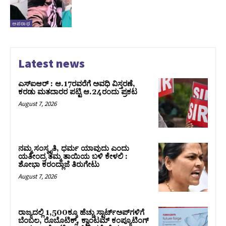
ಅಪರಾಧ
Latest news
ಎಸ್‌ಐಆರ್‌ : ಆ.17ರವರೆಗೆ ಅವಧಿ ವಿಸ್ತರಣೆ,
ಕರಡು ಮತದಾರರ ಪಟ್ಟಿ ಆ.24ರಂದು ಪ್ರಕಟ
August 7, 2026
ನಮ್ಮ ಸಂಸ್ಕೃತಿ, ಧರ್ಮ ಯಾವುದು ಎಂದು
ಯತೀಂದ್ರ ತಮ್ಮ ತಾಯಿಯ ಬಳಿ ಕೇಳಲಿ :
ಶೋಭಾ ಕರಂದ್ಲಾಜೆ ತಿರುಗೇಟು
August 7, 2026
ರಾಜ್ಯದಲ್ಲಿ 1,500ಕ್ಕೂ ಹೆಚ್ಚು ಸ್ಟಾರ್ಟ್‌ಅಪ್‌ಗಳಿಗೆ
ಬೆಂಬಲ, ರೊಬೊಟಿಕ್ಸ್, ಕ್ವಾಂಟಮ್ ಕಂಪ್ಯೂಟಿಂಗ್