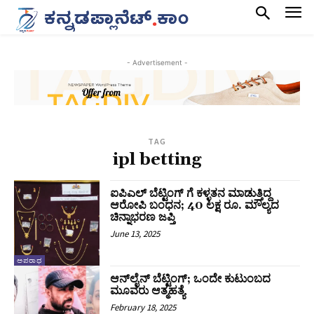
- Advertisement -
TAG
ipl betting
ಐಪಿಎಲ್‌ ಬೆಟ್ಟಿಂಗ್‌ ಗೆ ಕಳ್ಳತನ ಮಾಡುತ್ತಿದ್ದ
ಆರೋಪಿ ಬಂಧನ; 40 ಲಕ್ಷ ರೂ. ಮೌಲ್ಯದ
ಚಿನ್ನಾಭರಣ ಜಪ್ತಿ
June 13, 2025
ಅಪರಾಧ
ಆನ್​ಲೈನ್ ಬೆಟ್ಟಿಂಗ್​; ಒಂದೇ ಕುಟುಂಬದ
ಮೂವರು ಆತ್ಮಹತ್ಯೆ
February 18, 2025