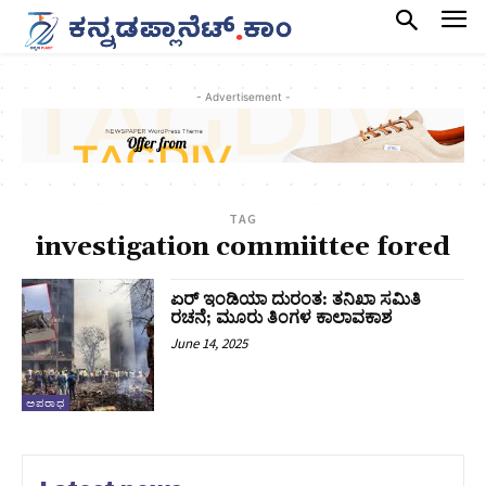
- Advertisement -
TAG
investigation commiittee fored
ಏರ್ ಇಂಡಿಯಾ ದುರಂತ: ತನಿಖಾ ಸಮಿತಿ
ರಚನೆ;‌ ಮೂರು ತಿಂಗಳ ಕಾಲಾವಕಾಶ
June 14, 2025
ಅಪರಾಧ