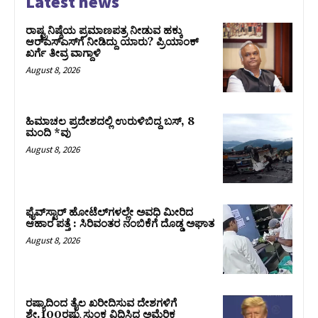
Latest news
ರಾಷ್ಟ್ರನಿಷ್ಠೆಯ ಪ್ರಮಾಣಪತ್ರ ನೀಡುವ ಹಕ್ಕು
ಆರ್‌ಎಸ್‌ಎಸ್‌ಗೆ ನೀಡಿದ್ದು ಯಾರು? ಪ್ರಿಯಾಂಕ್
ಖರ್ಗೆ ತೀವ್ರ ವಾಗ್ದಾಳಿ
August 8, 2026
ಹಿಮಾಚಲ ಪ್ರದೇಶದಲ್ಲಿ ಉರುಳಿಬಿದ್ದ ಬಸ್‌, 8
ಮಂದಿ *ವು
August 8, 2026
ಫೈವ್‌ಸ್ಟಾರ್ ಹೋಟೆಲ್‌ಗಳಲ್ಲೇ ಅವಧಿ ಮೀರಿದ
ಆಹಾರ ಪತ್ತೆ : ಸಿರಿವಂತರ ನಂಬಿಕೆಗೆ ದೊಡ್ಡ ಅಘಾತ
August 8, 2026
ರಷ್ಯಾದಿಂದ ತೈಲ ಖರೀದಿಸುವ ದೇಶಗಳಿಗೆ
ಶೇ.100ರಷ್ಟು ಸುಂಕ ವಿಧಿಸಿದ ಅಮೆರಿಕ