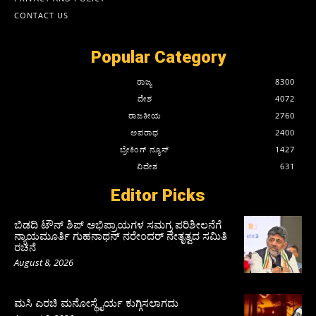
CONTACT US
Popular Category
ರಾಜ್ಯ
8300
ದೇಶ
4072
ರಾಜಕೀಯ
2760
ಅಪರಾಧ
2400
ಬ್ರೇಕಿಂಗ್ ನ್ಯೂಸ್
1427
ವಿದೇಶ
631
Editor Picks
ಬಿಡದಿ ಟೌನ್ ಶಿಪ್ ಅಭಿಪ್ರಾಯಗಳ ಸಮಗ್ರ ಪರಿಶೀಲನೆಗೆ
ನ್ಯಾಯಮೂರ್ತಿ ಗುಹನಾಥನ್ ನರೇಂದರ್ ನೇತೃತ್ವದ ಸಮಿತಿ
ರಚನೆ
August 8, 2026
ಮಸಿ ಎರಚಿ ಮನೋಸ್ಥೈರ್ಯ ಕುಗ್ಗಿಸಲಾಗದು