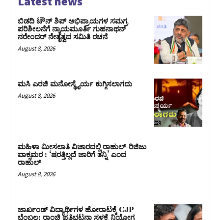
Latest news
ಬಿಡದಿ ಟೌನ್ ಶಿಪ್ ಅಭಿಪ್ರಾಯಗಳ ಸಮಗ್ರ
ಪರಿಶೀಲನೆಗೆ ನ್ಯಾಯಮೂರ್ತಿ ಗುಹನಾಥನ್
ನರೇಂದರ್ ನೇತೃತ್ವದ ಸಮಿತಿ ರಚನೆ
August 8, 2026
ಮಸಿ ಎರಚಿ ಮನೋಸ್ಥೈರ್ಯ ಕುಗ್ಗಿಸಲಾಗದು
August 8, 2026
ಮಹಿಳಾ ಮೀಸಲಾತಿ ವಿಚಾರದಲ್ಲಿ ರಾಹುಲ್‌-ರಿಜಿಜು
ವಾಕ್ಸಮರ : ‘ಷರತ್ತಿಲ್ಲದೆ ಜಾರಿಗೆ ತನ್ನಿ’ ಎಂದ
ರಾಹುಲ್‌
August 8, 2026
ಜಾರ್ಖಂಡ್‌ ವಿದ್ಯಾರ್ಥಿಗಳ ಹೋರಾಟಕ್ಕೆ CJP
ಬೆಂಬಲ: ರಾಂಚಿ ಪ್ರತಿಭಟನಾ ಸ್ಥಳಕ್ಕೆ ನಿಯೋಗ