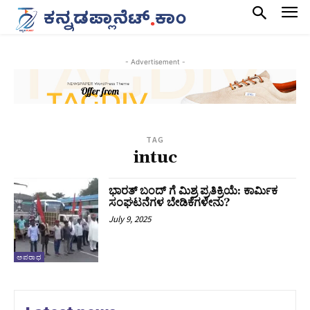
- Advertisement -
TAG
intuc
ಭಾರತ್ ಬಂದ್ ಗೆ ಮಿಶ್ರ ಪ್ರತಿಕ್ರಿಯೆ: ಕಾರ್ಮಿಕ
ಸಂಘಟನೆಗಳ ಬೇಡಿಕೆಗಳೇನು?
July 9, 2025
ಅಪರಾಧ