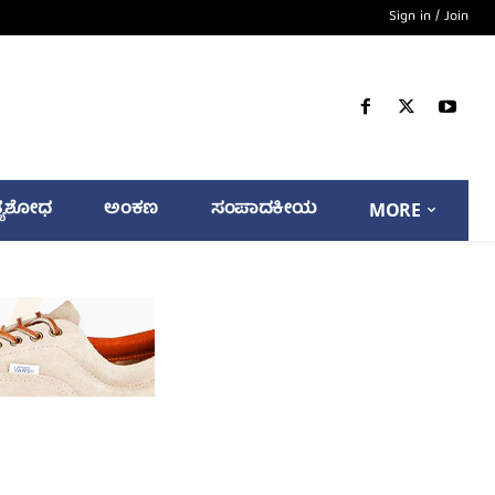
Sign in / Join
್ಯಶೋಧ
ಅಂಕಣ
ಸಂಪಾದಕೀಯ
MORE