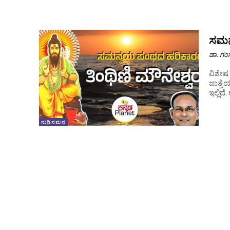
ಸಮನ
ಡಾ. ಗಂ
ವಿಶೇಷ ಲೇಖನ ಸರ್ವಧರ್ಮ ಸಮನ್ವಯಿಗಳಾದ
ಜಾತ್ರೆ
ನುಡಿನಮನ