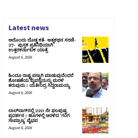
Latest news
ಅದೊಂದು ದೊಡ್ಡ ಕತೆ- ಆತ್ಮಕಥನ ಸರಣಿ-
27- ಪುಸ್ತಕ ಪ್ರತಿನಿಧಿಯಾಗಿ
ಉತ್ತರಕರ್ನಾಟಕ ಯಾತ್ರೆ
August 6, 2026
ಹಿಂದೂ ರಾಷ್ಟ್ರವನ್ನಾಗಿ ಮಾಡುವುದೆಂದರೆ
ಶೋಷಣೆಯ ವ್ಯವಸ್ಥೆಯನ್ನು ಮರಳಿ
ತರುವುದು : ಯತೀಂದ್ರ ಸಿದ್ದರಾಮಯ್ಯ
August 6, 2026
ಲಾಲ್‍ಬಾಗ್‍ನಲ್ಲಿ 220 ನೇ ಫಲಪುಷ್ಪ
ಪ್ರದರ್ಶನ : ಹೂಗಳಲ್ಲಿ ಅರಳಿದ ‘ಗಂಗ
ಸಾಮ್ರಾಜ್ಯ’ ವೈಭವ
August 6, 2026