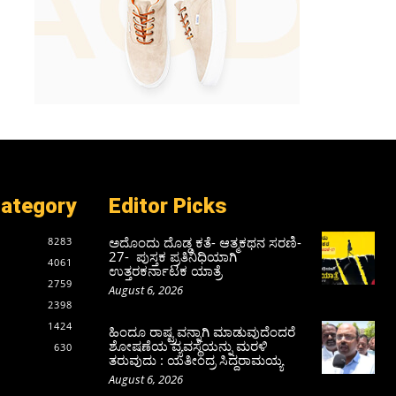
Category
Editor Picks
ಅದೊಂದು ದೊಡ್ಡ ಕತೆ- ಆತ್ಮಕಥನ ಸರಣಿ-
8283
27- ಪುಸ್ತಕ ಪ್ರತಿನಿಧಿಯಾಗಿ
4061
ಉತ್ತರಕರ್ನಾಟಕ ಯಾತ್ರೆ
2759
August 6, 2026
2398
1424
ಹಿಂದೂ ರಾಷ್ಟ್ರವನ್ನಾಗಿ ಮಾಡುವುದೆಂದರೆ
ಶೋಷಣೆಯ ವ್ಯವಸ್ಥೆಯನ್ನು ಮರಳಿ
630
ತರುವುದು : ಯತೀಂದ್ರ ಸಿದ್ದರಾಮಯ್ಯ
August 6, 2026