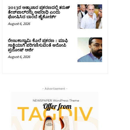
2013ರ ಅತ್ಯಾಚಾರ ಪ್ರಕರಣದಲ್ಲಿ ತರುಣ್
ತೇಜ್‌ಪಾಲ್‌ರನ್ನು ಅಪರಾಧಿ ಎಂದು
ಘೋಷಿಸಿದ ಬಾಂಬೆ ಹೈಕೋರ್ಟ್
August 6, 2026
ರೇಣುಕಾಸ್ವಾಮಿ ಕೊಲೆ ಪ್ರಕರಣ : ಮಾಫಿ
ಸಾಕ್ಷಿಯಾಗಿ ಪರಿಗಣಿಸುವಂತೆ ಆರೋಪಿ
ಪ್ರದೋಷ್‌ ಅರ್ಜಿ
August 6, 2026
- Advertisement -