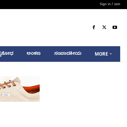
Sign in / Join
್ಯಶೋಧ
ಅಂಕಣ
ಸಂಪಾದಕೀಯ
MORE