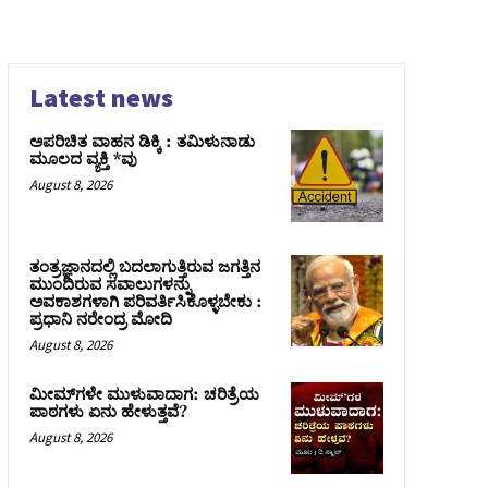
Latest news
ಅಪರಿಚಿತ ವಾಹನ ಡಿಕ್ಕಿ : ತಮಿಳುನಾಡು
ಮೂಲದ ವ್ಯಕ್ತಿ *ವು
August 8, 2026
ತಂತ್ರಜ್ಞಾನದಲ್ಲಿ ಬದಲಾಗುತ್ತಿರುವ ಜಗತ್ತಿನ
ಮುಂದಿರುವ ಸವಾಲುಗಳನ್ನು
ಅವಕಾಶಗಳಾಗಿ ಪರಿವರ್ತಿಸಿಕೊಳ್ಳಬೇಕು :
ಪ್ರಧಾನಿ ನರೇಂದ್ರ ಮೋದಿ
August 8, 2026
ಮೀಮ್‌ಗಳೇ ಮುಳುವಾದಾಗ: ಚರಿತ್ರೆಯ
ಪಾಠಗಳು ಏನು ಹೇಳುತ್ತವೆ?
August 8, 2026