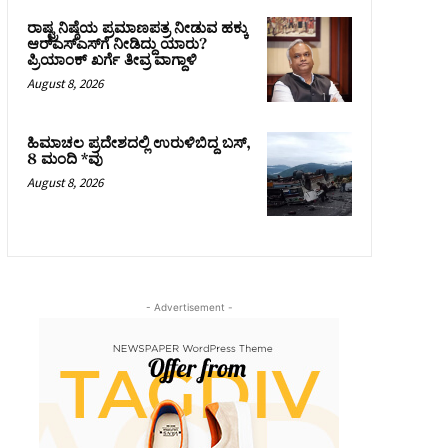
ರಾಷ್ಟ್ರನಿಷ್ಠೆಯ ಪ್ರಮಾಣಪತ್ರ ನೀಡುವ ಹಕ್ಕು
ಆರ್‌ಎಸ್‌ಎಸ್‌ಗೆ ನೀಡಿದ್ದು ಯಾರು?
ಪ್ರಿಯಾಂಕ್ ಖರ್ಗೆ ತೀವ್ರ ವಾಗ್ದಾಳಿ
August 8, 2026
ಹಿಮಾಚಲ ಪ್ರದೇಶದಲ್ಲಿ ಉರುಳಿಬಿದ್ದ ಬಸ್‌,
8 ಮಂದಿ *ವು
August 8, 2026
- Advertisement -