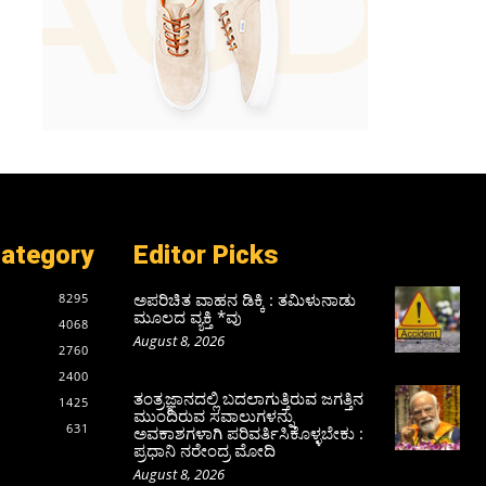
Category
Editor Picks
ಅಪರಿಚಿತ ವಾಹನ ಡಿಕ್ಕಿ : ತಮಿಳುನಾಡು
8295
ಮೂಲದ ವ್ಯಕ್ತಿ *ವು
4068
August 8, 2026
2760
2400
ತಂತ್ರಜ್ಞಾನದಲ್ಲಿ ಬದಲಾಗುತ್ತಿರುವ ಜಗತ್ತಿನ
1425
ಮುಂದಿರುವ ಸವಾಲುಗಳನ್ನು
631
ಅವಕಾಶಗಳಾಗಿ ಪರಿವರ್ತಿಸಿಕೊಳ್ಳಬೇಕು :
ಪ್ರಧಾನಿ ನರೇಂದ್ರ ಮೋದಿ
August 8, 2026