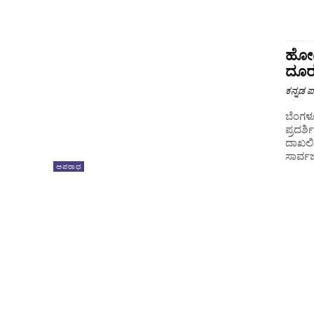
ಹೋಟೆ
ದೂರ
ಕನ್ನಡ ಪ್
ಬೆಂಗಳೂ
ಪ್ರದರ
ದಾಖಲಿಸ
ಸಾರ್ವಜ
ಅಪರಾಧ