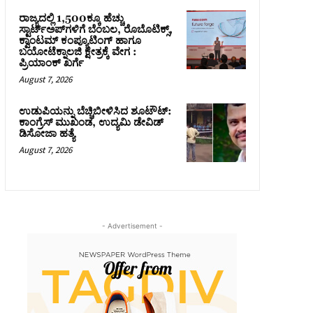
ರಾಜ್ಯದಲ್ಲಿ 1,500ಕ್ಕೂ ಹೆಚ್ಚು
ಸ್ಟಾರ್ಟ್‌ಅಪ್‌ಗಳಿಗೆ ಬೆಂಬಲ, ರೊಬೊಟಿಕ್ಸ್,
ಕ್ವಾಂಟಮ್ ಕಂಪ್ಯೂಟಿಂಗ್ ಹಾಗೂ
ಬಯೋಟೆಕ್ನಾಲಜಿ ಕ್ಷೇತ್ರಕ್ಕೆ ವೇಗ :
ಪ್ರಿಯಾಂಕ್‌ ಖರ್ಗೆ
August 7, 2026
ಉಡುಪಿಯನ್ನು ಬೆಚ್ಚಿಬೀಳಿಸಿದ ಶೂಟೌಟ್‌:
ಕಾಂಗ್ರೆಸ್‌ ಮುಖಂಡ, ಉದ್ಯಮಿ ಡೇವಿಡ್
ಡಿಸೋಜಾ ಹತ್ಯೆ
August 7, 2026
- Advertisement -