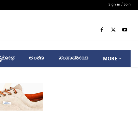
Sign in / Join
್ಯಶೋಧ
ಅಂಕಣ
ಸಂಪಾದಕೀಯ
MORE