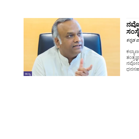
ನವೋದ
ಸಂಸ್
ಕನ್ನಡ ಪ್
ಕಲ್ಯಾಣ
ತಂತ್ರ
ನವೋದ್
ಧನಸಹಾ
ರಾಜ್ಯ