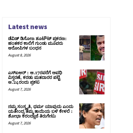
Latest news
ಡೆವಿಡ್ ಡಿಸೋಜ ಶೂಟೌಟ್ ಪ್ರಕರಣ:
ಹಂತಕರ ಕಾಲಿಗೆ ಗುಂಡು ಮೂವರು
ಆರೋಪಿಗಳ ಬಂಧನ
August 8, 2026
ಎಸ್‌ಐಆರ್‌ : ಆ.17ರವರೆಗೆ ಅವಧಿ
ವಿಸ್ತರಣೆ, ಕರಡು ಮತದಾರರ ಪಟ್ಟಿ
ಆ.24ರಂದು ಪ್ರಕಟ
August 7, 2026
ನಮ್ಮ ಸಂಸ್ಕೃತಿ, ಧರ್ಮ ಯಾವುದು ಎಂದು
ಯತೀಂದ್ರ ತಮ್ಮ ತಾಯಿಯ ಬಳಿ ಕೇಳಲಿ :
ಶೋಭಾ ಕರಂದ್ಲಾಜೆ ತಿರುಗೇಟು
August 7, 2026