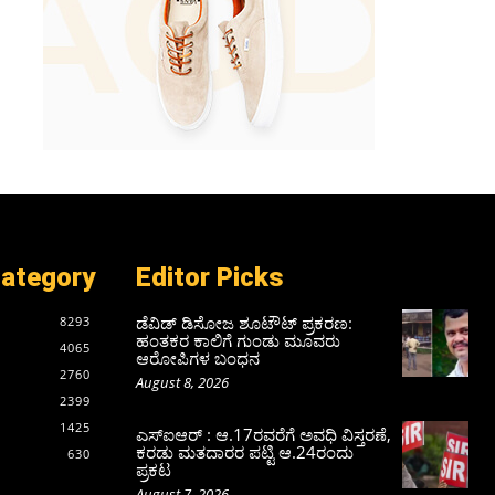
Category
Editor Picks
ಡೆವಿಡ್ ಡಿಸೋಜ ಶೂಟೌಟ್ ಪ್ರಕರಣ:
8293
ಹಂತಕರ ಕಾಲಿಗೆ ಗುಂಡು ಮೂವರು
4065
ಆರೋಪಿಗಳ ಬಂಧನ
2760
August 8, 2026
2399
1425
ಎಸ್‌ಐಆರ್‌ : ಆ.17ರವರೆಗೆ ಅವಧಿ ವಿಸ್ತರಣೆ,
ಕರಡು ಮತದಾರರ ಪಟ್ಟಿ ಆ.24ರಂದು
630
ಪ್ರಕಟ
August 7, 2026