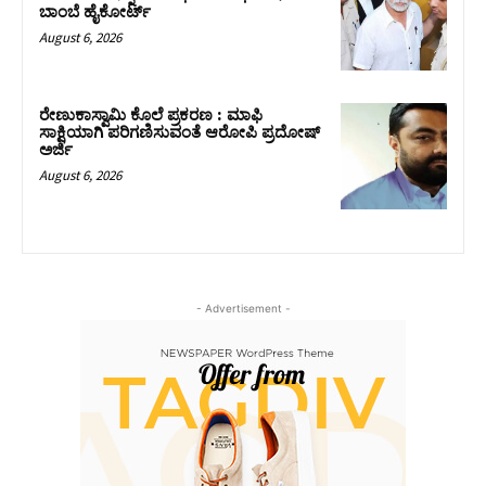
ಬಾಂಬೆ ಹೈಕೋರ್ಟ್
August 6, 2026
ರೇಣುಕಾಸ್ವಾಮಿ ಕೊಲೆ ಪ್ರಕರಣ : ಮಾಫಿ
ಸಾಕ್ಷಿಯಾಗಿ ಪರಿಗಣಿಸುವಂತೆ ಆರೋಪಿ ಪ್ರದೋಷ್‌
ಅರ್ಜಿ
August 6, 2026
- Advertisement -