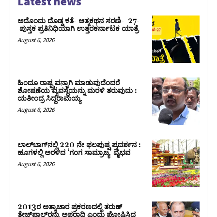
Latest news
ಅದೊಂದು ದೊಡ್ಡ ಕತೆ- ಆತ್ಮಕಥನ ಸರಣಿ- 27-
ಪುಸ್ತಕ ಪ್ರತಿನಿಧಿಯಾಗಿ ಉತ್ತರಕರ್ನಾಟಕ ಯಾತ್ರೆ
August 6, 2026
ಹಿಂದೂ ರಾಷ್ಟ್ರವನ್ನಾಗಿ ಮಾಡುವುದೆಂದರೆ
ಶೋಷಣೆಯ ವ್ಯವಸ್ಥೆಯನ್ನು ಮರಳಿ ತರುವುದು :
ಯತೀಂದ್ರ ಸಿದ್ದರಾಮಯ್ಯ
August 6, 2026
ಲಾಲ್‍ಬಾಗ್‍ನಲ್ಲಿ 220 ನೇ ಫಲಪುಷ್ಪ ಪ್ರದರ್ಶನ :
ಹೂಗಳಲ್ಲಿ ಅರಳಿದ ‘ಗಂಗ ಸಾಮ್ರಾಜ್ಯ’ ವೈಭವ
August 6, 2026
2013ರ ಅತ್ಯಾಚಾರ ಪ್ರಕರಣದಲ್ಲಿ ತರುಣ್
ತೇಜ್‌ಪಾಲ್‌ರನ್ನು ಅಪರಾಧಿ ಎಂದು ಘೋಷಿಸಿದ