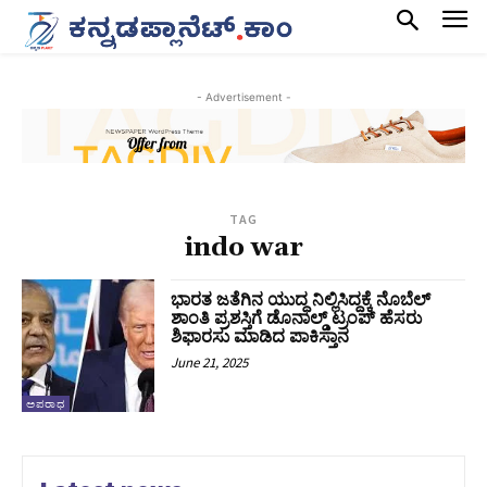
- Advertisement -
TAG
indo war
ಭಾರತ ಜತೆಗಿನ ಯುದ್ಧ ನಿಲ್ಲಿಸಿದ್ದಕ್ಕೆ ನೊಬೆಲ್‌
ಶಾಂತಿ ಪ್ರಶಸ್ತಿಗೆ ಡೊನಾಲ್ಡ್ ಟ್ರಂಪ್‌ ಹೆಸರು
ಶಿಫಾರಸು ಮಾಡಿದ ಪಾಕಿಸ್ತಾನ
June 21, 2025
ಅಪರಾಧ