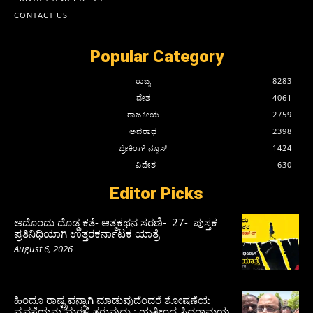
CONTACT US
Popular Category
ರಾಜ್ಯ
8283
ದೇಶ
4061
ರಾಜಕೀಯ
2759
ಅಪರಾಧ
2398
ಬ್ರೇಕಿಂಗ್ ನ್ಯೂಸ್
1424
ವಿದೇಶ
630
Editor Picks
ಅದೊಂದು ದೊಡ್ಡ ಕತೆ- ಆತ್ಮಕಥನ ಸರಣಿ- 27- ಪುಸ್ತಕ
ಪ್ರತಿನಿಧಿಯಾಗಿ ಉತ್ತರಕರ್ನಾಟಕ ಯಾತ್ರೆ
August 6, 2026
ಹಿಂದೂ ರಾಷ್ಟ್ರವನ್ನಾಗಿ ಮಾಡುವುದೆಂದರೆ ಶೋಷಣೆಯ
ವ್ಯವಸ್ಥೆಯನ್ನು ಮರಳಿ ತರುವುದು : ಯತೀಂದ್ರ ಸಿದ್ದರಾಮಯ್ಯ