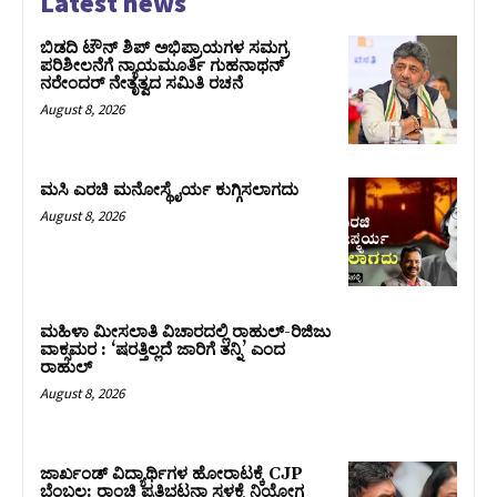
Latest news
ಬಿಡದಿ ಟೌನ್ ಶಿಪ್ ಅಭಿಪ್ರಾಯಗಳ ಸಮಗ್ರ
ಪರಿಶೀಲನೆಗೆ ನ್ಯಾಯಮೂರ್ತಿ ಗುಹನಾಥನ್
ನರೇಂದರ್ ನೇತೃತ್ವದ ಸಮಿತಿ ರಚನೆ
August 8, 2026
ಮಸಿ ಎರಚಿ ಮನೋಸ್ಥೈರ್ಯ ಕುಗ್ಗಿಸಲಾಗದು
August 8, 2026
ಮಹಿಳಾ ಮೀಸಲಾತಿ ವಿಚಾರದಲ್ಲಿ ರಾಹುಲ್‌-ರಿಜಿಜು
ವಾಕ್ಸಮರ : ‘ಷರತ್ತಿಲ್ಲದೆ ಜಾರಿಗೆ ತನ್ನಿ’ ಎಂದ
ರಾಹುಲ್‌
August 8, 2026
ಜಾರ್ಖಂಡ್‌ ವಿದ್ಯಾರ್ಥಿಗಳ ಹೋರಾಟಕ್ಕೆ CJP
ಬೆಂಬಲ: ರಾಂಚಿ ಪ್ರತಿಭಟನಾ ಸ್ಥಳಕ್ಕೆ ನಿಯೋಗ