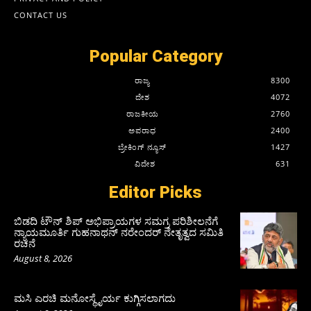
CONTACT US
Popular Category
ರಾಜ್ಯ
8300
ದೇಶ
4072
ರಾಜಕೀಯ
2760
ಅಪರಾಧ
2400
ಬ್ರೇಕಿಂಗ್ ನ್ಯೂಸ್
1427
ವಿದೇಶ
631
Editor Picks
ಬಿಡದಿ ಟೌನ್ ಶಿಪ್ ಅಭಿಪ್ರಾಯಗಳ ಸಮಗ್ರ ಪರಿಶೀಲನೆಗೆ
ನ್ಯಾಯಮೂರ್ತಿ ಗುಹನಾಥನ್ ನರೇಂದರ್ ನೇತೃತ್ವದ ಸಮಿತಿ
ರಚನೆ
August 8, 2026
ಮಸಿ ಎರಚಿ ಮನೋಸ್ಥೈರ್ಯ ಕುಗ್ಗಿಸಲಾಗದು