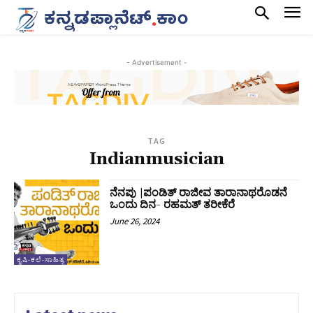
- Advertisement -
TAG
Indianmusician
ನೆನಪು |ಪಂಡಿತ್‌ ರಾಜೀವ ತಾರಾನಾಥರೊಡನೆ
ಒಂದು ದಿನ- ರಹಮತ್‌ ತರೀಕೆರೆ
June 26, 2024
ಕೃಷಿ-ಕಲೆ-ಸಾಹಿತ್ಯ