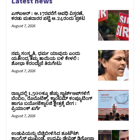
Latest news
ಎಸ್‌ಐಆರ್‌ : ಆ.17ರವರೆಗೆ ಅವಧಿ ವಿಸ್ತರಣೆ,
ಕರಡು ಮತದಾರರ ಪಟ್ಟಿ ಆ.24ರಂದು ಪ್ರಕಟ
August 7, 2026
ನಮ್ಮ ಸಂಸ್ಕೃತಿ, ಧರ್ಮ ಯಾವುದು ಎಂದು
ಯತೀಂದ್ರ ತಮ್ಮ ತಾಯಿಯ ಬಳಿ ಕೇಳಲಿ :
ಶೋಭಾ ಕರಂದ್ಲಾಜೆ ತಿರುಗೇಟು
August 7, 2026
ರಾಜ್ಯದಲ್ಲಿ 1,500ಕ್ಕೂ ಹೆಚ್ಚು ಸ್ಟಾರ್ಟ್‌ಅಪ್‌ಗಳಿಗೆ
ಬೆಂಬಲ, ರೊಬೊಟಿಕ್ಸ್, ಕ್ವಾಂಟಮ್ ಕಂಪ್ಯೂಟಿಂಗ್
ಹಾಗೂ ಬಯೋಟೆಕ್ನಾಲಜಿ ಕ್ಷೇತ್ರಕ್ಕೆ ವೇಗ :
ಪ್ರಿಯಾಂಕ್‌ ಖರ್ಗೆ
August 7, 2026
ಉಡುಪಿಯನ್ನು ಬೆಚ್ಚಿಬೀಳಿಸಿದ ಶೂಟೌಟ್‌:
ಕಾಂಗ್ರೆಸ್‌ ಮುಖಂಡ, ಉದ್ಯಮಿ ಡೇವಿಡ್ ಡಿಸೋಜಾ