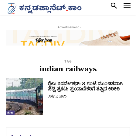
- Advertisement -
TAG
indian railways
ರೈಲು ರಿಸರ್ವೇಶನ್:‌ 8 ಗಂಟೆ ಮುಂಚಿತವಾಗಿ
ಪಟ್ಟಿ ಪ್ರಕಟ; ಪ್ರಯಾಣಿಕರಿಗೆ ತಪ್ಪಿದ ಕಿರಿಕಿರಿ
July 3, 2025
ದೇಶ