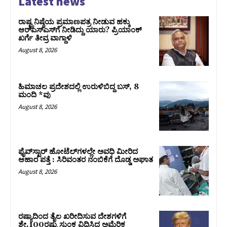
Latest news
ರಾಷ್ಟ್ರನಿಷ್ಠೆಯ ಪ್ರಮಾಣಪತ್ರ ನೀಡುವ ಹಕ್ಕು
ಆರ್‌ಎಸ್‌ಎಸ್‌ಗೆ ನೀಡಿದ್ದು ಯಾರು? ಪ್ರಿಯಾಂಕ್
ಖರ್ಗೆ ತೀವ್ರ ವಾಗ್ದಾಳಿ
August 8, 2026
ಹಿಮಾಚಲ ಪ್ರದೇಶದಲ್ಲಿ ಉರುಳಿಬಿದ್ದ ಬಸ್‌, 8
ಮಂದಿ *ವು
August 8, 2026
ಫೈವ್‌ಸ್ಟಾರ್ ಹೋಟೆಲ್‌ಗಳಲ್ಲೇ ಅವಧಿ ಮೀರಿದ
ಆಹಾರ ಪತ್ತೆ : ಸಿರಿವಂತರ ನಂಬಿಕೆಗೆ ದೊಡ್ಡ ಅಘಾತ
August 8, 2026
ರಷ್ಯಾದಿಂದ ತೈಲ ಖರೀದಿಸುವ ದೇಶಗಳಿಗೆ
ಶೇ.100ರಷ್ಟು ಸುಂಕ ವಿಧಿಸಿದ ಅಮೆರಿಕ