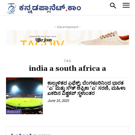
- Advertisement -
TAG
india a south africa a
ಕಾಲ್ತುಳಿತದ ಎಫೆಕ್ಟ್;‌ ಬೆಂಗಳೂರಿನಿಂದ ಭಾರತ
‘ಎ’ ಮತ್ತು ಸೌತ್ ಆಫ್ರಿಕಾ ‘ಎ’ ಸರಣಿ, ಮಹಿಳಾ
ಏಕದಿನ ವಿಶ್ವಕಪ್ ಸ್ಥಳಾಂತರ
June 10, 2025
PODCAST