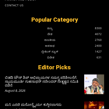
CONTACT US
Popular Category
ರಾಜ್ಯ
8300
ದೇಶ
4072
ರಾಜಕೀಯ
2760
ಅಪರಾಧ
2400
ಬ್ರೇಕಿಂಗ್ ನ್ಯೂಸ್
1427
ವಿದೇಶ
631
Editor Picks
ಬಿಡದಿ ಟೌನ್ ಶಿಪ್ ಅಭಿಪ್ರಾಯಗಳ ಸಮಗ್ರ ಪರಿಶೀಲನೆಗೆ
ನ್ಯಾಯಮೂರ್ತಿ ಗುಹನಾಥನ್ ನರೇಂದರ್ ನೇತೃತ್ವದ ಸಮಿತಿ
ರಚನೆ
August 8, 2026
ಮಸಿ ಎರಚಿ ಮನೋಸ್ಥೈರ್ಯ ಕುಗ್ಗಿಸಲಾಗದು