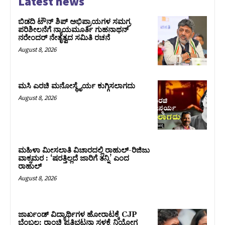
Latest news
ಬಿಡದಿ ಟೌನ್ ಶಿಪ್ ಅಭಿಪ್ರಾಯಗಳ ಸಮಗ್ರ
ಪರಿಶೀಲನೆಗೆ ನ್ಯಾಯಮೂರ್ತಿ ಗುಹನಾಥನ್
ನರೇಂದರ್ ನೇತೃತ್ವದ ಸಮಿತಿ ರಚನೆ
August 8, 2026
ಮಸಿ ಎರಚಿ ಮನೋಸ್ಥೈರ್ಯ ಕುಗ್ಗಿಸಲಾಗದು
August 8, 2026
ಮಹಿಳಾ ಮೀಸಲಾತಿ ವಿಚಾರದಲ್ಲಿ ರಾಹುಲ್‌-ರಿಜಿಜು
ವಾಕ್ಸಮರ : ‘ಷರತ್ತಿಲ್ಲದೆ ಜಾರಿಗೆ ತನ್ನಿ’ ಎಂದ
ರಾಹುಲ್‌
August 8, 2026
ಜಾರ್ಖಂಡ್‌ ವಿದ್ಯಾರ್ಥಿಗಳ ಹೋರಾಟಕ್ಕೆ CJP
ಬೆಂಬಲ: ರಾಂಚಿ ಪ್ರತಿಭಟನಾ ಸ್ಥಳಕ್ಕೆ ನಿಯೋಗ