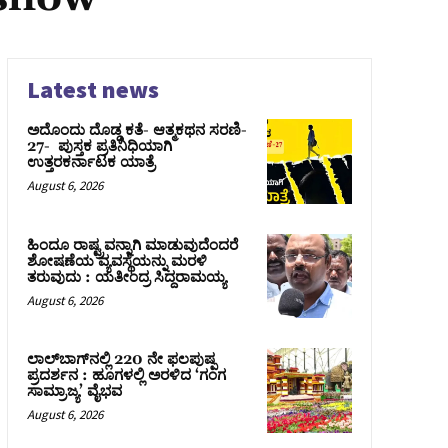
Latest news
ಅದೊಂದು ದೊಡ್ಡ ಕತೆ- ಆತ್ಮಕಥನ ಸರಣಿ-
27- ಪುಸ್ತಕ ಪ್ರತಿನಿಧಿಯಾಗಿ
ಉತ್ತರಕರ್ನಾಟಕ ಯಾತ್ರೆ
August 6, 2026
ಹಿಂದೂ ರಾಷ್ಟ್ರವನ್ನಾಗಿ ಮಾಡುವುದೆಂದರೆ
ಶೋಷಣೆಯ ವ್ಯವಸ್ಥೆಯನ್ನು ಮರಳಿ
ತರುವುದು : ಯತೀಂದ್ರ ಸಿದ್ದರಾಮಯ್ಯ
August 6, 2026
ಲಾಲ್‍ಬಾಗ್‍ನಲ್ಲಿ 220 ನೇ ಫಲಪುಷ್ಪ
ಪ್ರದರ್ಶನ : ಹೂಗಳಲ್ಲಿ ಅರಳಿದ ‘ಗಂಗ
ಸಾಮ್ರಾಜ್ಯ’ ವೈಭವ
August 6, 2026