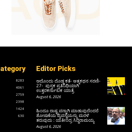
Category
Editor Picks
ಅದೊಂದು ದೊಡ್ಡ ಕತೆ- ಆತ್ಮಕಥನ ಸರಣಿ-
8283
27- ಪುಸ್ತಕ ಪ್ರತಿನಿಧಿಯಾಗಿ
4061
ಉತ್ತರಕರ್ನಾಟಕ ಯಾತ್ರೆ
2759
August 6, 2026
2398
1424
ಹಿಂದೂ ರಾಷ್ಟ್ರವನ್ನಾಗಿ ಮಾಡುವುದೆಂದರೆ
ಶೋಷಣೆಯ ವ್ಯವಸ್ಥೆಯನ್ನು ಮರಳಿ
630
ತರುವುದು : ಯತೀಂದ್ರ ಸಿದ್ದರಾಮಯ್ಯ
August 6, 2026