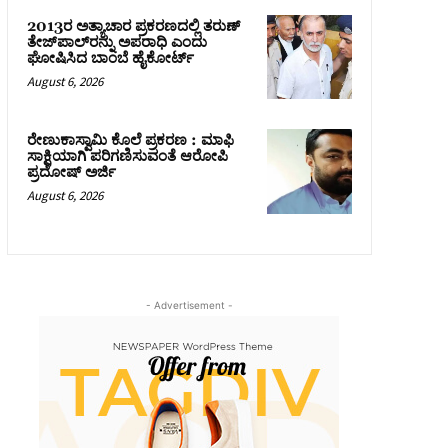
2013ರ ಅತ್ಯಾಚಾರ ಪ್ರಕರಣದಲ್ಲಿ ತರುಣ್
ತೇಜ್‌ಪಾಲ್‌ರನ್ನು ಅಪರಾಧಿ ಎಂದು
ಘೋಷಿಸಿದ ಬಾಂಬೆ ಹೈಕೋರ್ಟ್
August 6, 2026
ರೇಣುಕಾಸ್ವಾಮಿ ಕೊಲೆ ಪ್ರಕರಣ : ಮಾಫಿ
ಸಾಕ್ಷಿಯಾಗಿ ಪರಿಗಣಿಸುವಂತೆ ಆರೋಪಿ
ಪ್ರದೋಷ್‌ ಅರ್ಜಿ
August 6, 2026
- Advertisement -