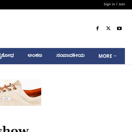
Sign in / Join
್ಯಶೋಧ
ಅಂಕಣ
ಸಂಪಾದಕೀಯ
MORE
 show