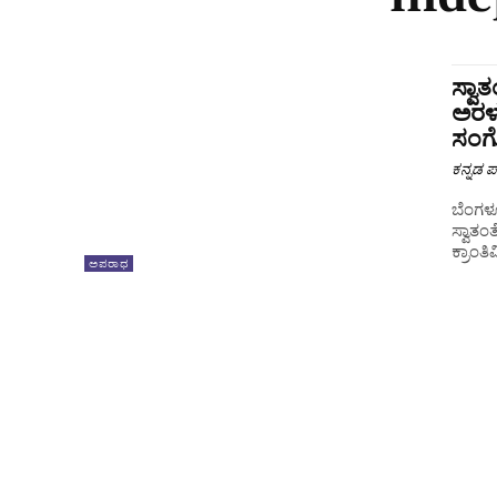
ಸ್ವಾ
ಅರಳಲ
ಸಂಗೊ
ಕನ್ನಡ ಪ್
ಬೆಂಗಳೂ
ಸ್ವಾತಂ
ಅಪರಾಧ